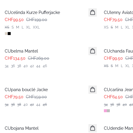
CUcelinda Kurze Pufferjacke
CUlenny Aviat
CHF99.50
CHF199.00
CHF79.50
CHF
XS
S
M
L
XL
XXL
XS
S
M
L
XL
-50%
-50%
CUbelma Mantel
CUchanda Faux
CHF134.50
CHF269.00
CHF99.50
CHF
34
36
38
40
42
44
46
XS
S
M
L
XL
-50%
-50%
CUpana bouclé Jacke
CUcarlina Jea
CHF79.50
CHF159.00
CHF64.50
CHF
34
36
38
40
42
44
46
34
36
38
40
42
-50%
-50%
CUbojana Mantel
CUdendie Man