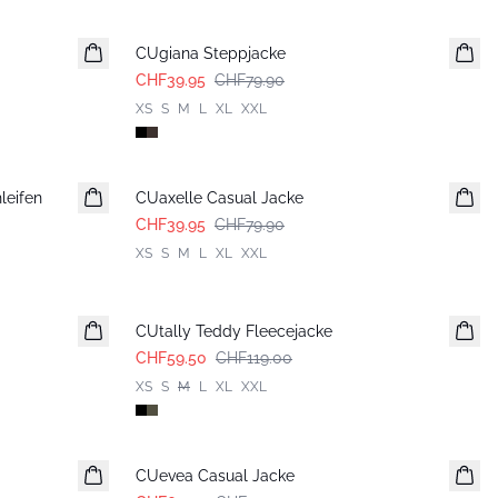
-50%
CUgiana Steppjacke
CHF39.95
CHF79.90
XS
S
M
L
XL
XXL
-50%
leifen
CUaxelle Casual Jacke
CHF39.95
CHF79.90
XS
S
M
L
XL
XXL
-50%
CUtally Teddy Fleecejacke
CHF59.50
CHF119.00
XS
S
M
L
XL
XXL
-50%
CUevea Casual Jacke