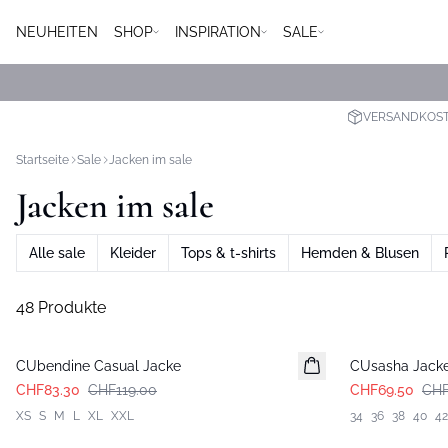
NEUHEITEN
SHOP
INSPIRATION
SALE
VERSANDKOSTE
Startseite
Sale
Jacken im sale
Jacken im sale
Alle sale
Kleider
Tops & t-shirts
Hemden & Blusen
48 Produkte
-30%
-50%
CUbendine Casual Jacke
CUsasha Jacke
CHF83.30
CHF119.00
CHF69.50
CHF
XS
S
M
L
XL
XXL
34
36
38
40
42