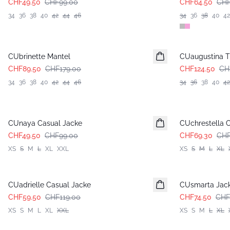
CHF49.50
CHF99.00
CHF64.50
CHF
34
36
38
40
42
44
46
34
36
38
40
42
-50%
-50%
CUbrinette Mantel
CUaugustina Tr
CHF89.50
CHF179.00
CHF124.50
CH
34
36
38
40
42
44
46
34
36
38
40
42
-50%
-30%
CUnaya Casual Jacke
CUchrestella C
CHF49.50
CHF99.00
CHF69.30
CHF
XS
S
M
L
XL
XXL
XS
S
M
L
XL
-50%
-50%
CUadrielle Casual Jacke
CUsmarta Jacke
CHF59.50
CHF119.00
CHF74.50
CHF
XS
S
M
L
XL
XXL
XS
S
M
L
XL
-50%
-50%