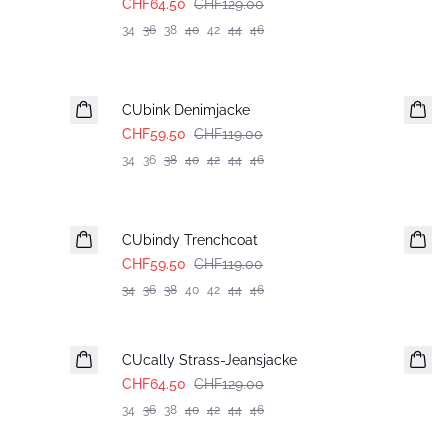
CHF64.50
CHF129.00
34
36
38
40
42
44
46
-50%
CUbink Denimjacke
CHF59.50
CHF119.00
34
36
38
40
42
44
46
-50%
CUbindy Trenchcoat
CHF59.50
CHF119.00
34
36
38
40
42
44
46
-50%
CUcally Strass-Jeansjacke
CHF64.50
CHF129.00
34
36
38
40
42
44
46
-50%