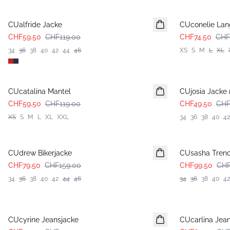
-50%
-50%
CUalfride Jacke
CUconelie Lan
CHF59.50
CHF119.00
CHF74.50
CHF
34
36
38
40
42
44
46
XS
S
M
L
XL
-50%
-50%
CUcatalina Mantel
CUjosia Jacke
CHF59.50
CHF119.00
CHF49.50
CHF
XS
S
M
L
XL
XXL
34
36
38
40
42
-50%
-50%
CUdrew Bikerjacke
CUsasha Trenc
CHF79.50
CHF159.00
CHF99.50
CHF
34
36
38
40
42
44
46
34
36
38
40
42
-50%
-50%
CUcyrine Jeansjacke
CUcarlina Jea