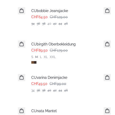
CUbobbie Jeansjacke
CHF64.50
CHF129.00
34
36
38
40
42
44
46
-50%
CUbirgith Oberbekleidung
CHF89.50
CHF179.00
S
M
L
XL
XXL
-50%
CUvarina Denimjacke
CHF49.50
CHF99.00
34
36
38
40
42
44
46
-50%
CUnata Mantel