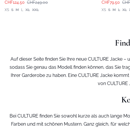
CHF124.50
CHF249.00
CHF79.50
CHF
XS
S
M
L
XL
XXL
XS
S
M
L
XL
Find
Auf dieser Seite finden Sie Ihre neue CULTURE Jacke – 
sodass Sie genau das Modell finden können, das Sie trag
Ihrer Garderobe zu haben. Eine CULTURE Jacke kommt nie
von CULTURE Ja
Ko
Bei CULTURE finden Sie sowohl kurze als auch lange Mode
Farben und mit schönen Mustern. Ganz gleich, für welch