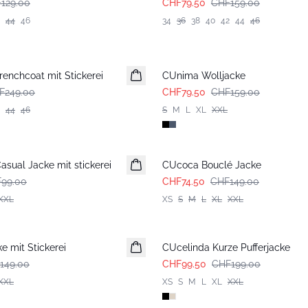
129.00
CHF79.50
CHF159.00
44
46
34
36
38
40
42
44
46
-50%
enchcoat mit Stickerei
CUnima Wolljacke
F249.00
CHF79.50
CHF159.00
44
46
S
M
L
XL
XXL
-50%
asual Jacke mit stickerei
CUcoca Bouclé Jacke
99.00
CHF74.50
CHF149.00
XXL
XS
S
M
L
XL
XXL
-50%
 mit Stickerei
CUcelinda Kurze Pufferjacke
149.00
CHF99.50
CHF199.00
XXL
XS
S
M
L
XL
XXL
-50%