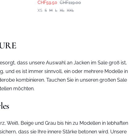
CHF59.50
CHF119.00
XS
S
M
L
XL
XXL
LTURE
esorgt, dass unsere Auswahl an Jacken im Sale groß ist,
, und es ist immer sinnvoll, ein oder mehrere Modelle in
rderobe kombinieren. Tauchen Sie in unseren großen Sale
tellen möchten.
les
z, Weiß, Beige und Grau bis hin zu Modellen in lebhaften
chern, dass sie Ihre innere Stärke betonen wird. Unsere