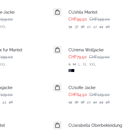
or-Jacke
CUshila Mantel
159.00
CHF99.50
CHF199.00
XXL
34
36
38
40
42
44
46
-50%
 fur Mantel
CUnima Wolljacke
199.00
CHF79.50
CHF159.00
XXL
S
M
L
XL
XXL
-50%
nsjacke
CUsofie Jacke
129.00
CHF64.50
CHF129.00
44
46
34
36
38
40
42
44
46
-50%
tel
CUarabella Oberbekleidung