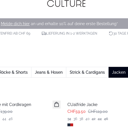
Melde dich hier
an und erhalte 10% auf deine erste Bestellung*
NFREI AB CHF 69
LIEFERUNG IN 1-2 WERKTAGEN
30 TAGE
Röcke & Shorts
Jeans & Hosen
Strick & Cardigans
Jacken
-50%
 mit Cordkragen
CUalfride Jacke
139.00
CHF59.50
CHF119.00
44
46
34
36
38
40
42
44
46