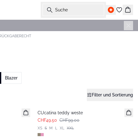
Suche
Ware
 RÜCKGABERECHT
Blazer
Filter und Sortierung
-50%
CUcatina teddy weste
CHF49.50
CHF99.00
XS
S
M
L
XL
XXL