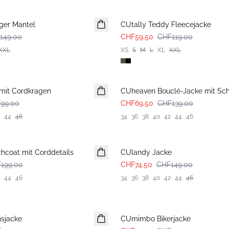
-50%
ger Mantel
CUtally Teddy Fleecejacke
149.00
CHF59.50
CHF119.00
XXL
XS
S
M
L
XL
XXL
-50%
 mit Cordkragen
CUheaven Bouclé-Jacke mit Sch
99.00
CHF69.50
CHF139.00
44
46
34
36
38
40
42
44
46
-50%
hcoat mit Corddetails
CUlandy Jacke
199.00
CHF74.50
CHF149.00
44
46
34
36
38
40
42
44
46
-50%
nsjacke
CUmimbo Bikerjacke