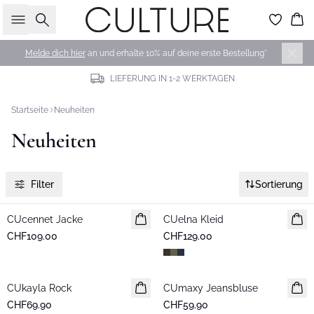
Suche
Wa
Melde dich hier
an und erhalte 10% auf deine erste Bestellung*
LIEFERUNG IN 1-2 WERKTAGEN
Startseite
Neuheiten
Neuheiten
Filter
Sortierung
CUcennet Jacke
Neuheiten
CUelna Kleid
Neuheiten
CHF109.00
CHF129.00
CUkayla Rock
Neuheiten
CUmaxy Jeansbluse
Neuheiten
CHF69.90
CHF59.90