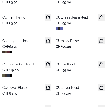
CHF89.90
CHF99.00
CUmimi Hemd
Neuheiten
CUwinnie Jeanskleid
Neuheiten
CHF69.90
CHF99.00
CUbenghta Hose
Neuheiten
CUmaxy Bluse
Neuheiten
CHF69.90
CHF99.00
CUrhaena Cordkleid
Neuheiten
CUriva Kleid
Neuheiten
CHF119.00
CHF99.00
CUclover Bluse
Neuheiten
CUclover Kleid
Neuheiten
CHF89.90
CHF99.00