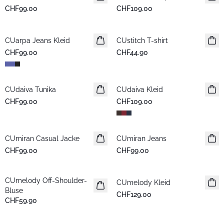
CHF99.00
CHF109.00
CUarpa Jeans Kleid
Neuheiten
CUstitch T-shirt
Neuheiten
CHF99.00
CHF44.90
CUdaiva Tunika
Neuheiten
CUdaiva Kleid
Neuheiten
CHF99.00
CHF109.00
CUmiran Casual Jacke
Neuheiten
CUmiran Jeans
Neuheiten
CHF99.00
CHF99.00
CUmelody Off-Shoulder-
Neuheiten
CUmelody Kleid
Neuheiten
Bluse
CHF129.00
CHF59.90