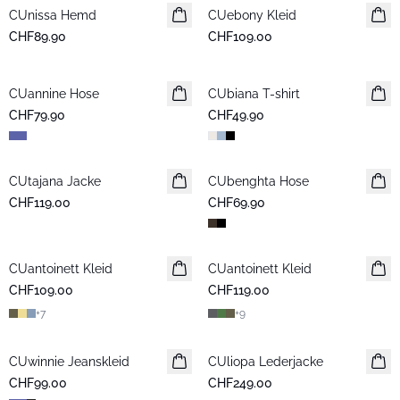
CUnissa Hemd
Neuheiten
CUebony Kleid
Neuheiten
CHF89.90
CHF109.00
CUannine Hose
Neuheiten
CUbiana T-shirt
Neuheiten
CHF79.90
CHF49.90
CUtajana Jacke
Neuheiten
CUbenghta Hose
Neuheiten
CHF119.00
CHF69.90
CUantoinett Kleid
Neuheiten
CUantoinett Kleid
Neuheiten
CHF109.00
CHF119.00
+
7
+
9
CUwinnie Jeanskleid
Neuheiten
CUliopa Lederjacke
Neuheiten
CHF99.00
CHF249.00