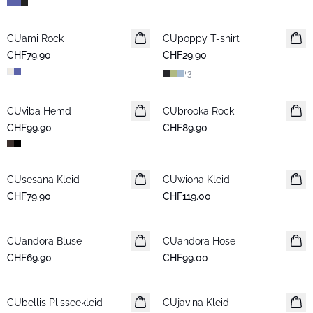
CUami Rock
Neuheiten
CUpoppy T-shirt
Neuheiten
CHF79.90
CHF29.90
+
3
CUviba Hemd
Neuheiten
CUbrooka Rock
Neuheiten
CHF99.90
CHF89.90
CUsesana Kleid
Neuheiten
CUwiona Kleid
Neuheiten
CHF79.90
CHF119.00
CUandora Bluse
Neuheiten
CUandora Hose
Neuheiten
CHF69.90
CHF99.00
CUbellis Plisseekleid
Neuheiten
CUjavina Kleid
Neuheiten