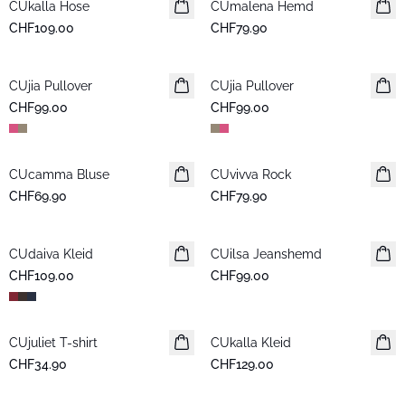
CUkalla Hose
Neuheiten
CUmalena Hemd
Neuheiten
CHF109.00
CHF79.90
CUjia Pullover
Neuheiten
CUjia Pullover
Neuheiten
CHF99.00
CHF99.00
CUcamma Bluse
Neuheiten
CUvivva Rock
Neuheiten
CHF69.90
CHF79.90
CUdaiva Kleid
Neuheiten
CUilsa Jeanshemd
Neuheiten
CHF109.00
CHF99.00
CUjuliet T-shirt
Neuheiten
CUkalla Kleid
Neuheiten
CHF34.90
CHF129.00