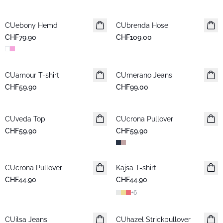
CUebony Hemd
Neuheiten
CUbrenda Hose
Neuheiten
CHF79.90
CHF109.00
CUamour T-shirt
Neuheiten
CUmerano Jeans
Neuheiten
CHF59.90
CHF99.00
CUveda Top
Neuheiten
CUcrona Pullover
Neuheiten
CHF59.90
CHF59.90
CUcrona Pullover
Neuheiten
Kajsa T-shirt
Neuheiten
CHF44.90
CHF44.90
+
6
CUilsa Jeans
Neuheiten
CUhazel Strickpullover
Neuheiten