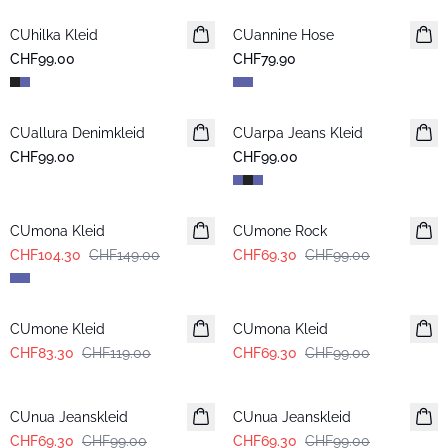
CUhilka Kleid
CUannine Hose
Neuheiten
CHF99.00
CHF79.90
CUallura Denimkleid
Neuheiten
CUarpa Jeans Kleid
Neuheiten
CHF99.00
CHF99.00
-30%
-30%
CUmona Kleid
CUmone Rock
CHF104.30
CHF149.00
CHF69.30
CHF99.00
-30%
-30%
CUmone Kleid
CUmona Kleid
CHF83.30
CHF119.00
CHF69.30
CHF99.00
-30%
-30%
CUnua Jeanskleid
CUnua Jeanskleid
CHF69.30
CHF99.00
CHF69.30
CHF99.00