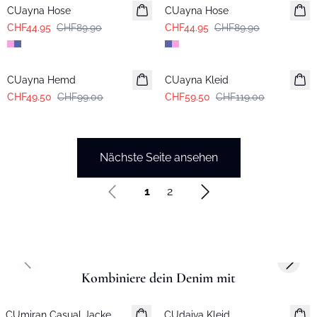
CUayna Hose
CUayna Hose
CHF44.95
CHF89.90
CHF44.95
CHF89.90
-50%
-50%
CUayna Hemd
CUayna Kleid
CHF49.50
CHF99.00
CHF59.50
CHF119.00
Nächste Seite ansehen
1
2
Previous slide
Next s
Kombiniere dein Denim mit
CUmiran Casual Jacke
Neuheiten
CUdaiva Kleid
Neuheiten