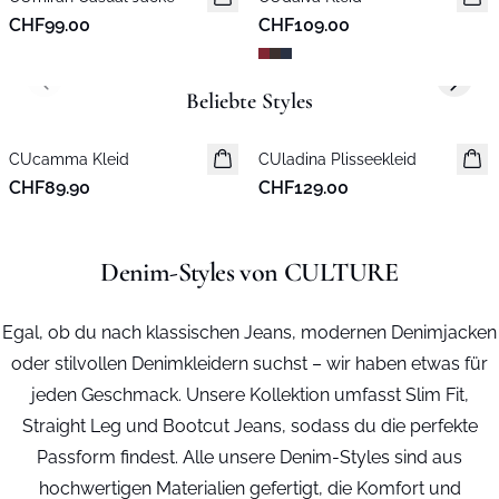
CHF99.00
CHF109.00
Previous slide
Next s
Beliebte Styles
CUcamma Kleid
Neuheiten
CUladina Plisseekleid
Neuheiten
CHF89.90
CHF129.00
Denim-Styles von CULTURE
Egal, ob du nach klassischen Jeans, modernen Denimjacken
oder stilvollen Denimkleidern suchst – wir haben etwas für
jeden Geschmack. Unsere Kollektion umfasst Slim Fit,
Straight Leg und Bootcut Jeans, sodass du die perfekte
Passform findest. Alle unsere Denim-Styles sind aus
hochwertigen Materialien gefertigt, die Komfort und