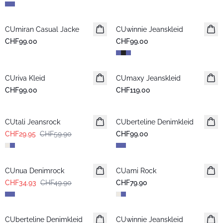
CUmiran Casual Jacke
Neuheiten
CUwinnie Jeanskleid
Neuheiten
CHF99.00
CHF99.00
CUriva Kleid
Neuheiten
CUmaxy Jeanskleid
Neuheiten
CHF99.00
CHF119.00
-50%
CUtali Jeansrock
CUberteline Denimkleid
Neuheiten
CHF29.95
CHF59.90
CHF99.00
-30%
CUnua Denimrock
CUami Rock
Neuheiten
CHF34.93
CHF49.90
CHF79.90
CUberteline Denimkleid
Neuheiten
CUwinnie Jeanskleid
Neuheiten