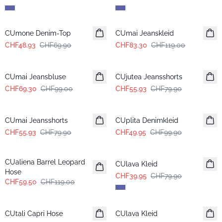
-30%
-30%
CUmone Denim-Top
CUmai Jeanskleid
CHF48.93
CHF69.90
CHF83.30
CHF119.00
-30%
-30%
CUmai Jeansbluse
CUjutea Jeansshorts
CHF69.30
CHF99.00
CHF55.93
CHF79.90
-30%
-50%
CUmai Jeansshorts
CUplita Denimkleid
CHF55.93
CHF79.90
CHF49.95
CHF99.90
-50%
-50%
CUaliena Barrel Leopard
CUlava Kleid
Hose
CHF39.95
CHF79.90
CHF59.50
CHF119.00
-50%
-50%
CUtali Capri Hose
CUlava Kleid