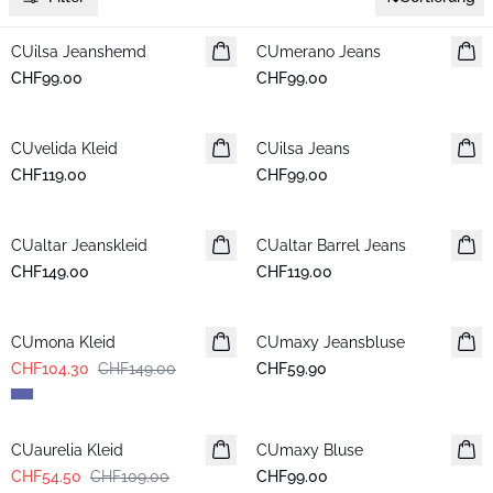
CUilsa Jeanshemd
Neuheiten
CUmerano Jeans
Neuheiten
CHF99.00
CHF99.00
CUvelida Kleid
Neuheiten
CUilsa Jeans
Neuheiten
CHF119.00
CHF99.00
CUaltar Jeanskleid
Neuheiten
CUaltar Barrel Jeans
Neuheiten
CHF149.00
CHF119.00
-30%
CUmona Kleid
CUmaxy Jeansbluse
Neuheiten
CHF104.30
CHF149.00
CHF59.90
-50%
CUaurelia Kleid
CUmaxy Bluse
Neuheiten
CHF54.50
CHF109.00
CHF99.00