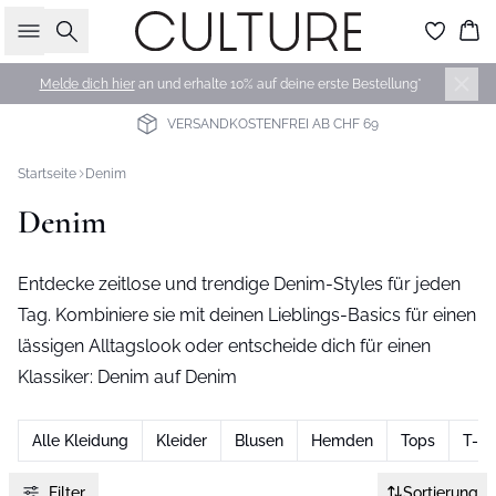
Suche
Wa
Melde dich hier
an und erhalte 10% auf deine erste Bestellung*
VERSANDKOSTENFREI AB CHF 69
Startseite
Denim
Denim
Entdecke zeitlose und trendige Denim-Styles für jeden
Tag. Kombiniere sie mit deinen Lieblings-Basics für einen
lässigen Alltagslook oder entscheide dich für einen
Klassiker: Denim auf Denim
Alle Kleidung
Kleider
Blusen
Hemden
Tops
T-sh
Filter
Sortierung