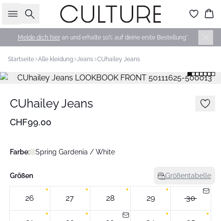
Suche
Wa
Melde dich hier
an und erhalte 10% auf deine erste Bestellung*
Startseite
Alle kleidung
Jeans
CUhailey Jeans
CUhailey Jeans
CHF99.00
Farbe:
Spring Gardenia / White
Größen
Größentabelle
26
27
28
29
30