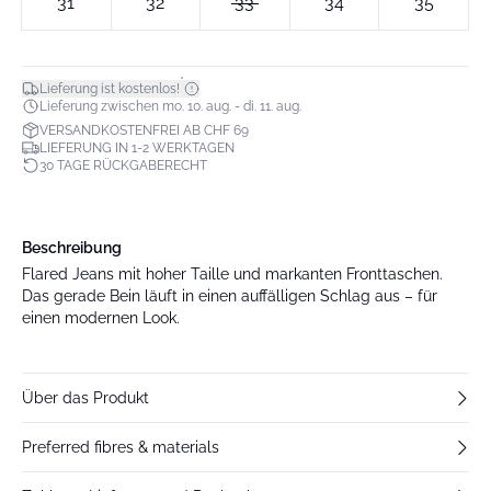
31
32
33
34
35
*
Lieferung ist kostenlos!
Lieferung zwischen mo. 10. aug. - di. 11. aug.
VERSANDKOSTENFREI AB CHF 69
LIEFERUNG IN 1-2 WERKTAGEN
30 TAGE RÜCKGABERECHT
Beschreibung
Flared Jeans mit hoher Taille und markanten Fronttaschen.
Das gerade Bein läuft in einen auffälligen Schlag aus – für
einen modernen Look.
Über das Produkt
Preferred fibres & materials