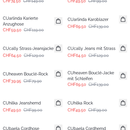
CHF74.50
CHF149.00
CHF49.50
CHF99.00
-50%
-50%
CUarlinda Karierte
CUarlinda Karoblazer
Anzughose
CHF69.50
CHF139.00
CHF59.50
CHF119.00
-50%
-50%
CUcally Strass-Jeansjacke
CUcally Jeans mit Strass
CHF64.50
CHF129.00
CHF64.50
CHF129.00
-50%
-50%
CUheaven Bouclé-Jacke
CUheaven Bouclé-Rock
mit Schleifen
CHF39.95
CHF79.90
CHF69.50
CHF139.00
-50%
-50%
CUhilka Jeanshemd
CUhilka Rock
CHF49.50
CHF99.00
CHF49.50
CHF99.00
-50%
-50%
CUbaela Cordhose
CUbaela Cordhemd