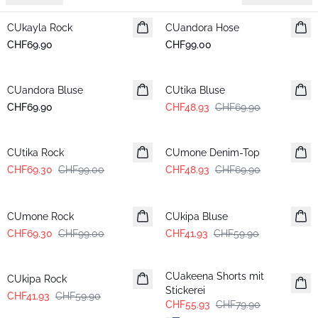
CUkayla Rock
Neuheiten
CUandora Hose
Neuheiten
CHF69.90
CHF99.00
-30%
CUandora Bluse
Neuheiten
CUtika Bluse
CHF69.90
CHF48.93
CHF69.90
-30%
-30%
CUtika Rock
CUmone Denim-Top
CHF69.30
CHF99.00
CHF48.93
CHF69.90
-30%
-30%
CUmone Rock
CUkipa Bluse
CHF69.30
CHF99.00
CHF41.93
CHF59.90
-30%
-30%
CUakeena Shorts mit
CUkipa Rock
Stickerei
CHF41.93
CHF59.90
CHF55.93
CHF79.90