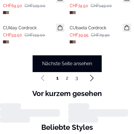
CHF64.50
CHF129.00
CHF74.50
CHF149.00
-50%
-50%
CUklay Cordrock
CUbaela Cordrock
CHF59.50
CHF119.00
CHF39.95
CHF79.90
Nächste Seite ansehen
1
2
3
Vor kurzem gesehen
Beliebte Styles