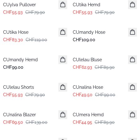
CUylva Pullover
CUtika Hemd
CHF55.93
CHF79.90
CHF55.93
CHF79.90
-30%
CUtika Hose
CUmandy Hose
CHF83.30
CHF119.00
CHF109.00
-30%
CUmandy Hemd
CUlelau Bluse
CHF99.00
CHF62.93
CHF89.90
-30%
-50%
CUlelau Shorts
CUnalina Hose
CHF55.93
CHF79.90
CHF49.50
CHF99.00
-50%
-50%
CUnalina Blazer
CUmera Hemd
CHF69.50
CHF139.00
CHF44.95
CHF89.90
-50%
-50%