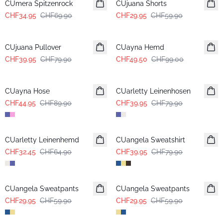
CUmera Spitzenrock
CUjuana Shorts
CHF34.95
CHF69.90
CHF29.95
CHF59.90
-50%
-50%
CUjuana Pullover
CUayna Hemd
CHF39.95
CHF79.90
CHF49.50
CHF99.00
-50%
-50%
CUayna Hose
CUarletty Leinenhosen
CHF44.95
CHF89.90
CHF39.95
CHF79.90
-50%
-50%
CUarletty Leinenhemd
CUangela Sweatshirt
CHF32.45
CHF64.90
CHF39.95
CHF79.90
-50%
-50%
CUangela Sweatpants
CUangela Sweatpants
CHF29.95
CHF59.90
CHF29.95
CHF59.90
-50%
-50%