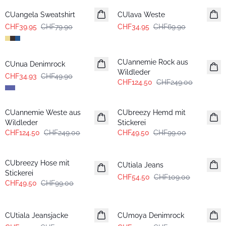
CUangela Sweatshirt
CUlava Weste
CHF39.95
CHF79.90
CHF34.95
CHF69.90
-30%
-50%
CUannemie Rock aus
CUnua Denimrock
Wildleder
CHF34.93
CHF49.90
CHF124.50
CHF249.00
-50%
-50%
CUannemie Weste aus
CUbreezy Hemd mit
Wildleder
Stickerei
CHF124.50
CHF249.00
CHF49.50
CHF99.00
-50%
-50%
CUbreezy Hose mit
CUtiala Jeans
Stickerei
CHF54.50
CHF109.00
CHF49.50
CHF99.00
-50%
-50%
CUtiala Jeansjacke
CUmoya Denimrock