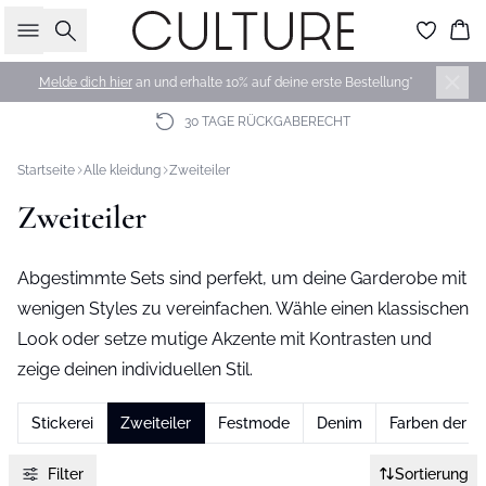
Suche
Wa
Melde dich hier
an und erhalte 10% auf deine erste Bestellung*
30 TAGE RÜCKGABERECHT
Startseite
Alle kleidung
Zweiteiler
Zweiteiler
Abgestimmte Sets sind perfekt, um deine Garderobe mit
wenigen Styles zu vereinfachen. Wähle einen klassischen
Look oder setze mutige Akzente mit Kontrasten und
zeige deinen individuellen Stil.
Stickerei
Zweiteiler
Festmode
Denim
Farben der S
Filter
Sortierung