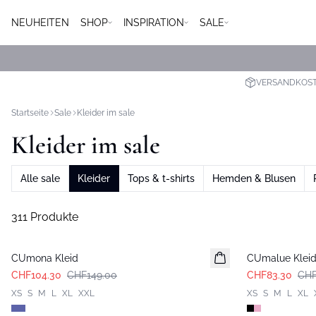
NEUHEITEN
SHOP
INSPIRATION
SALE
VERSANDKOSTE
Startseite
Sale
Kleider im sale
Kleider im sale
Alle sale
Kleider
Tops & t-shirts
Hemden & Blusen
311 Produkte
-30%
-30%
CUmona Kleid
CUmalue Klei
CHF104.30
CHF149.00
CHF83.30
CHF
XS
S
M
L
XL
XXL
XS
S
M
L
XL