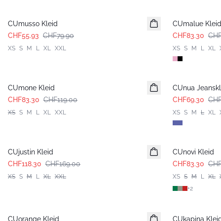
-30%
-30%
CUmusso Kleid
CUmalue Klei
CHF55.93
CHF79.90
CHF83.30
CHF
XS
S
M
L
XL
XXL
XS
S
M
L
XL
-30%
-30%
CUmone Kleid
CUnua Jeanskl
CHF83.30
CHF119.00
CHF69.30
CHF
XS
S
M
L
XL
XXL
XS
S
M
L
XL
-30%
-30%
CUjustin Kleid
CUnovi Kleid
CHF118.30
CHF169.00
CHF83.30
CHF
XS
S
M
L
XL
XXL
XS
S
M
L
XL
+
2
-30%
-30%
CUorange Kleid
CUkapina Klei