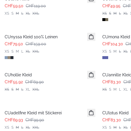
CHF59.50
CHF119.00
CHF49.95
CHF
XS
S
M
L
XL
XXL
XS
S
M
L
XL
-50%
-30%
CUnyssa Kleid 100% Leinen
CUmona Kleid
CHF79.50
CHF159.00
CHF104.30
CH
XS
S
M
L
XL
XXL
XS
S
M
L
XL
-20%
-30%
CUhollie Kleid
CUannille Klei
CHF55.92
CHF69.90
CHF83.30
CHF
XS
S
M
L
XL
XXL
XS
S
M
L
XL
-30%
-30%
CUadelfine Kleid mit Stickerei
CUlotus Kleid
CHF69.93
CHF99.90
CHF83.30
CHF
XS
S
M
L
XL
XXL
XS
S
M
L
XL