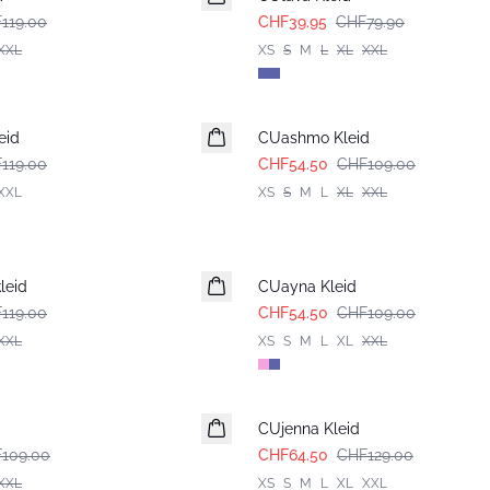
119.00
CHF39.95
CHF79.90
XXL
XS
S
M
L
XL
XXL
-50%
eid
CUashmo Kleid
119.00
CHF54.50
CHF109.00
XXL
XS
S
M
L
XL
XXL
-50%
leid
CUayna Kleid
119.00
CHF54.50
CHF109.00
XXL
XS
S
M
L
XL
XXL
-50%
CUjenna Kleid
109.00
CHF64.50
CHF129.00
XXL
XS
S
M
L
XL
XXL