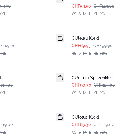
99.90
CHF59.50
CHF119.00
XXL
XS
S
M
L
XL
XXL
-30%
CUlelau Kleid
F149.00
CHF69.93
CHF99.90
XXL
XS
S
M
L
XL
XXL
-30%
d
CUdenio Spitzenkleid
119.00
CHF90.30
CHF129.00
XXL
XS
S
M
L
XL
XXL
-30%
CUlotus Kleid
119.00
CHF83.30
CHF119.00
XXL
XS
S
M
L
XL
XXL