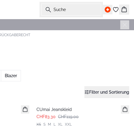
Suche
Ware
 RÜCKGABERECHT
Blazer
Filter und Sortierung
-30%
CUmai Jeanskleid
CHF83.30
CHF119.00
XS
S
M
L
XL
XXL