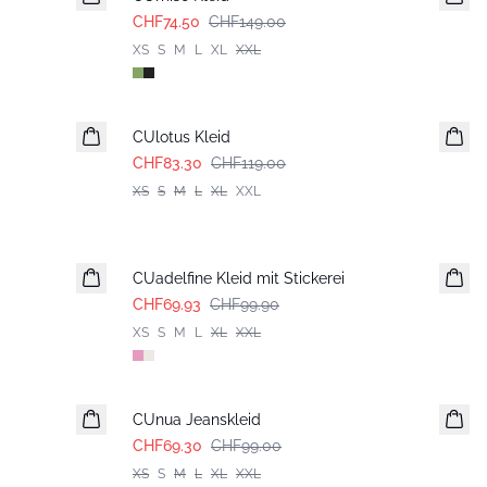
CHF74.50
CHF149.00
XS
S
M
L
XL
XXL
-30%
CUlotus Kleid
CHF83.30
CHF119.00
XS
S
M
L
XL
XXL
-30%
CUadelfine Kleid mit Stickerei
CHF69.93
CHF99.90
XS
S
M
L
XL
XXL
-30%
CUnua Jeanskleid
CHF69.30
CHF99.00
XS
S
M
L
XL
XXL