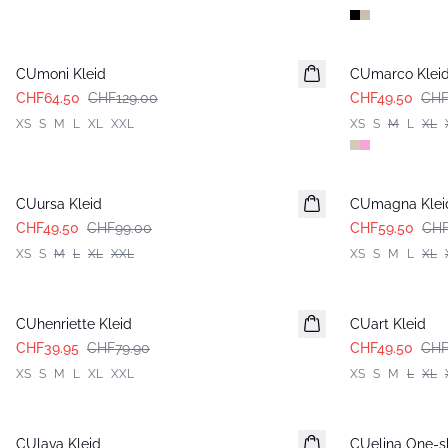
-50%
-50%
CUmoni Kleid
CUmarco Klei
CHF64.50
CHF129.00
CHF49.50
CHF
XS
S
M
L
XL
XXL
XS
S
M
L
XL
-50%
-50%
CUursa Kleid
CUmagna Klei
CHF49.50
CHF99.00
CHF59.50
CHF
XS
S
M
L
XL
XXL
XS
S
M
L
XL
-50%
-50%
CUhenriette Kleid
CUart Kleid
CHF39.95
CHF79.90
CHF49.50
CHF
XS
S
M
L
XL
XXL
XS
S
M
L
XL
-50%
-50%
CUlava Kleid
CUelina One-s