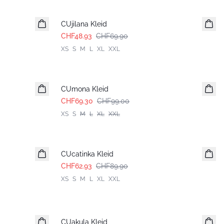
-30%
CUjilana Kleid
CHF48.93
CHF69.90
XS
S
M
L
XL
XXL
-30%
CUmona Kleid
CHF69.30
CHF99.00
XS
S
M
L
XL
XXL
-30%
CUcatinka Kleid
CHF62.93
CHF89.90
XS
S
M
L
XL
XXL
-50%
CUakula Kleid