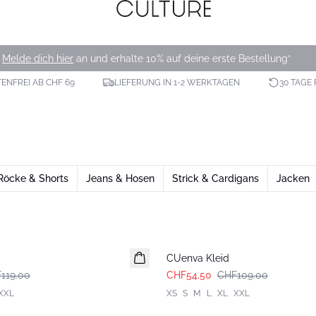
Melde dich hier
an und erhalte 10% auf deine erste Bestellung*
NFREI AB CHF 69
LIEFERUNG IN 1-2 WERKTAGEN
30 TAGE
Röcke & Shorts
Jeans & Hosen
Strick & Cardigans
Jacken
-50%
d
CUenva Kleid
119.00
CHF54.50
CHF109.00
XXL
XS
S
M
L
XL
XXL