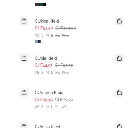
-50%
CUkiea Kleid
CHF54.50
CHF109.00
XS
S
M
L
XL
XXL
-50%
CUcia Kleid
CHF44.95
CHF89.90
XS
S
M
L
XL
XXL
-50%
CUmarco Kleid
CHF39.95
CHF79.90
XS
S
M
L
XL
XXL
-50%
CUmiso Kleid