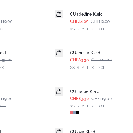
-50%
d
CUadelfine Kleid
119.00
CHF44.95
CHF89.90
XXL
XS
S
M
L
XL
XXL
-30%
eid
CUconsta Kleid
99.00
CHF83.30
CHF119.00
XXL
XS
S
M
L
XL
XXL
-30%
CUmalue Kleid
119.00
CHF83.30
CHF119.00
XXL
XS
S
M
L
XL
XXL
-50%
d
CUlava Kleid