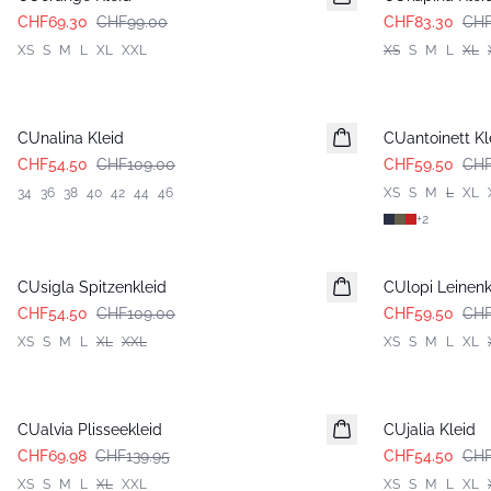
CHF69.30
CHF99.00
CHF83.30
CHF
XS
S
M
L
XL
XXL
XS
S
M
L
XL
-50%
-50%
CUnalina Kleid
CUantoinett Kl
CHF54.50
CHF109.00
CHF59.50
CHF
34
36
38
40
42
44
46
XS
S
M
L
XL
+
2
-50%
-50%
CUsigla Spitzenkleid
CUlopi Leinenk
CHF54.50
CHF109.00
CHF59.50
CHF
XS
S
M
L
XL
XXL
XS
S
M
L
XL
-50%
-50%
CUalvia Plisseekleid
CUjalia Kleid
CHF69.98
CHF139.95
CHF54.50
CHF
XS
S
M
L
XL
XXL
XS
S
M
L
XL