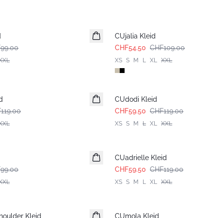
-50%
d
CUjalia Kleid
99.00
CHF54.50
CHF109.00
XXL
XS
S
M
L
XL
XXL
-50%
d
CUdodi Kleid
119.00
CHF59.50
CHF119.00
XXL
XS
S
M
L
XL
XXL
-50%
CUadrielle Kleid
99.00
CHF59.50
CHF119.00
XXL
XS
S
M
L
XL
XXL
-50%
houlder Kleid
CUmola Kleid