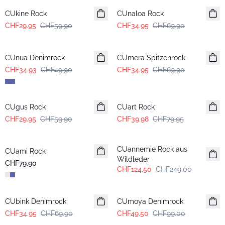
CUkine Rock
CUnaloa Rock
CHF29.95
CHF59.90
CHF34.95
CHF69.90
-30%
-50%
CUnua Denimrock
CUmera Spitzenrock
CHF34.93
CHF49.90
CHF34.95
CHF69.90
-50%
-50%
CUgus Rock
CUart Rock
CHF29.95
CHF59.90
CHF39.98
CHF79.95
-50%
CUannemie Rock aus
CUami Rock
Neuheiten
Wildleder
CHF79.90
CHF124.50
CHF249.00
-50%
-50%
CUbink Denimrock
CUmoya Denimrock
CHF34.95
CHF69.90
CHF49.50
CHF99.00
-50%
-50%