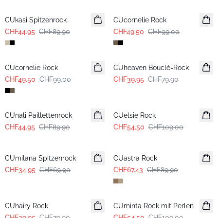
CUkasi Spitzenrock
CUcornelie Rock
CHF44.95
CHF89.90
CHF49.50
CHF99.00
-50%
-50%
CUcornelie Rock
CUheaven Bouclé-Rock
CHF49.50
CHF99.00
CHF39.95
CHF79.90
-50%
-50%
CUnali Paillettenrock
CUelsie Rock
CHF44.95
CHF89.90
CHF54.50
CHF109.00
-50%
-25%
CUmilana Spitzenrock
CUastra Rock
CHF34.95
CHF69.90
CHF67.43
CHF89.90
-50%
-50%
CUhairy Rock
CUminta Rock mit Perlen
CHF39.95
CHF79.90
CHF54.50
CHF109.00