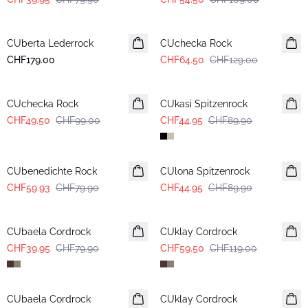
-50%
CUberta Lederrock
CUchecka Rock
CHF179.00
CHF64.50
CHF129.00
-50%
-50%
CUchecka Rock
CUkasi Spitzenrock
CHF49.50
CHF99.00
CHF44.95
CHF89.90
-25%
-50%
CUbenedichte Rock
CUlona Spitzenrock
CHF59.93
CHF79.90
CHF44.95
CHF89.90
-50%
-50%
CUbaela Cordrock
CUklay Cordrock
CHF39.95
CHF79.90
CHF59.50
CHF119.00
-50%
-50%
CUbaela Cordrock
CUklay Cordrock