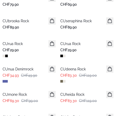
CHF79.90
CHF69.90
CUbrooka Rock
Neuheiten
CUseraphina Rock
Neuheiten
CHF89.90
CHF89.90
CUrua Rock
Neuheiten
CUrua Rock
Neuheiten
CHF29.90
CHF29.90
-30%
-30%
CUnua Denimrock
CUdeena Rock
CHF34.93
CHF49.90
CHF83.30
CHF119.00
-30%
-30%
CUmone Rock
CUheida Rock
CHF69.30
CHF99.00
CHF83.30
CHF119.00
-50%
-30%