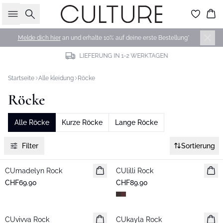
Suche
Wa
Melde dich hier
an und erhalte 10% auf deine erste Bestellung*
LIEFERUNG IN 1-2 WERKTAGEN
Startseite
Alle kleidung
Röcke
Röcke
Alle Röcke
Kurze Röcke
Lange Röcke
Filter
Sortierung
CUmadelyn Rock
Neuheiten
CUlilli Rock
Neuheiten
CHF69.90
CHF89.90
CUvivva Rock
Neuheiten
CUkayla Rock
Neuheiten