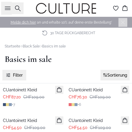
Suche
Wa
Melde dich hier
an und erhalte 10% auf deine erste Bestellung*
30 TAGE RÜCKGABERECHT
Startseite
Black Sale
Basics im sale
Basics im sale
Filter
Sortierung
-20%
-30%
CUantoinett Kleid
CUantoinett Kleid
CHF87.20
CHF109.00
CHF76.30
CHF109.00
+
7
+
6
-50%
-50%
CUantoinett Kleid
CUantoinett Kleid
CHF54.50
CHF109.00
CHF54.50
CHF109.00