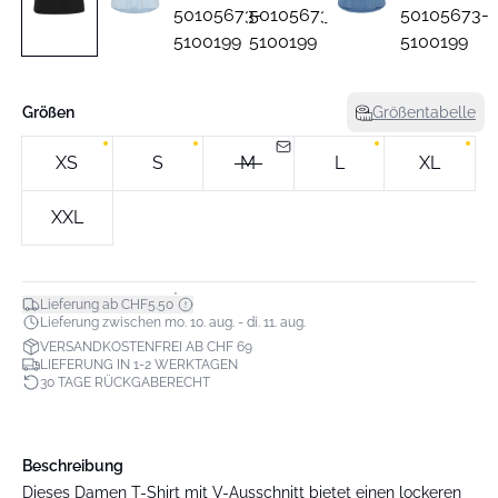
Größen
Größentabelle
XS
S
M
L
XL
XXL
*
Lieferung ab CHF5.50
Lieferung zwischen mo. 10. aug. - di. 11. aug.
VERSANDKOSTENFREI AB CHF 69
LIEFERUNG IN 1-2 WERKTAGEN
30 TAGE RÜCKGABERECHT
Beschreibung
Dieses Damen T-Shirt mit V-Ausschnitt bietet einen lockeren