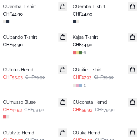
CUemba T-shirt
Neuheiten
CUemba T-shirt
Neuheiten
CHF44.90
CHF44.90
CUpando T-shirt
Neuheiten
Kajsa T-shirt
CHF44.90
CHF44.90
+
6
-30%
-30%
CUlotus Hemd
CUcilie T-shirt
CHF55.93
CHF79.90
CHF27.93
CHF39.90
+
2
-30%
-30%
CUmusso Bluse
CUconsta Hemd
CHF41.93
CHF59.90
CHF55.93
CHF79.90
-30%
-30%
CUalvild Hemd
CUtika Hemd