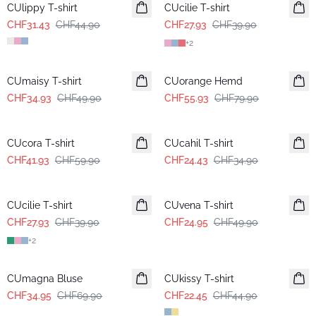
CUlippy T-shirt
CUcilie T-shirt
CHF31.43
CHF44.90
CHF27.93
CHF39.90
+
2
-30%
-30%
CUmaisy T-shirt
CUorange Hemd
CHF34.93
CHF49.90
CHF55.93
CHF79.90
-30%
-30%
CUcora T-shirt
CUcahil T-shirt
CHF41.93
CHF59.90
CHF24.43
CHF34.90
-30%
-50%
CUcilie T-shirt
CUvena T-shirt
CHF27.93
CHF39.90
CHF24.95
CHF49.90
+
2
-50%
-50%
CUmagna Bluse
CUkissy T-shirt
CHF34.95
CHF69.90
CHF22.45
CHF44.90