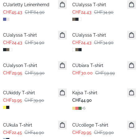
CUarletty Leinenhemd
CUalyssa T-shirt
CHF45.43
CHF64.90
CHF24.43
CHF34.90
-30%
-30%
CUalyssa T-shirt
CUalyssa T-shirt
CHF24.43
CHF34.90
CHF24.43
CHF34.90
-50%
-50%
CUalyson T-shirt
CUbiara T-shirt
CHF29.95
CHF59.90
CHF30.00
CHF59.99
-50%
CUkiddy T-shirt
Kajsa T-shirt
CHF19.95
CHF39.90
CHF44.90
+
6
-50%
-50%
CUkula T-shirt
CUcollege T-shirt
CHF22.45
CHF44.90
CHF29.95
CHF59.90