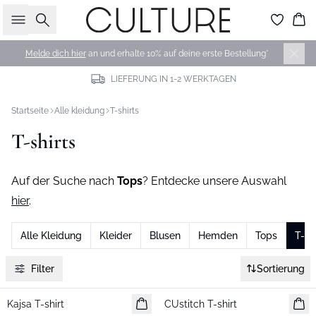
Suche
Wa
Melde dich hier
an und erhalte 10% auf deine erste Bestellung*
LIEFERUNG IN 1-2 WERKTAGEN
Startseite
Alle kleidung
T-shirts
T-shirts
Auf der Suche nach
Tops
? Entdecke unsere Auswahl
hier
.
Alle Kleidung
Kleider
Blusen
Hemden
Tops
T-sh
Filter
Sortierung
Kajsa T-shirt
Neuheiten
CUstitch T-shirt
Neuheiten