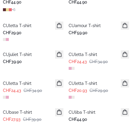
CHF44.90
CHF44.90
+
6
CUletta T-shirt
Neuheiten
CUamour T-shirt
Neuheiten
CHF29.90
CHF59.90
-30%
CUjuliet T-shirt
Neuheiten
CUletta T-shirt
CHF39.90
CHF24.43
CHF34.90
-30%
-30%
CUletta T-shirt
CUletta T-shirt
CHF24.43
CHF34.90
CHF20.93
CHF29.90
-30%
CUbase T-shirt
CUliba T-shirt
Neuheiten
CHF27.93
CHF39.90
CHF44.90