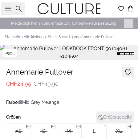
Suche
Wa
Melde dich hier
an und erhalte 10% auf deine erste Bestellung*
Startseite
Alle kleidung
Strick & cardigans
Annemarie Pullover
-50%
Annemarie Pullover
CHF24.95
CHF49.90
Farbe:
Mid Grey Melange
Größen
Größentabelle
XS
S
M
L
XL