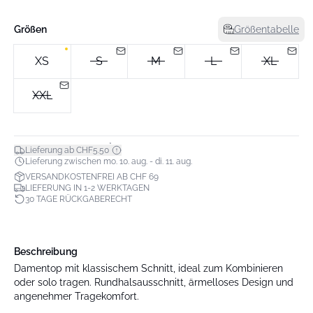
Größen
Größentabelle
XS
S
M
L
XL
XXL
*
Lieferung ab CHF5.50
Lieferung zwischen mo. 10. aug. - di. 11. aug.
VERSANDKOSTENFREI AB CHF 69
LIEFERUNG IN 1-2 WERKTAGEN
30 TAGE RÜCKGABERECHT
Beschreibung
Damentop mit klassischem Schnitt, ideal zum Kombinieren
oder solo tragen. Rundhalsausschnitt, ärmelloses Design und
angenehmer Tragekomfort.