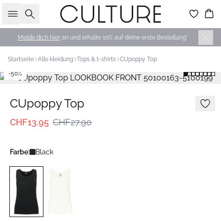
Suche
Wa
Melde dich hier
an und erhalte 10% auf deine erste Bestellung*
Startseite
Alle kleidung
Tops & t-shirts
CUpoppy Top
-50%
CUpoppy Top
CHF13.95
CHF27.90
Farbe:
Black