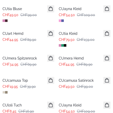
CUtia Bluse
CUayna Kleid
CHF49.50
CHF99.00
CHF54.50
CHF109.00
-50%
-50%
CUart Hemd
CUtia Kleid
CHF44.95
CHF89.90
CHF79.50
CHF159.00
-50%
-50%
CUmera Spitzenrock
CUmera Hemd
CHF34.95
CHF69.90
CHF44.95
CHF89.90
-50%
-50%
CUcamusa Top
CUcamusa Satinrock
CHF19.95
CHF39.90
CHF49.50
CHF99.00
-50%
-50%
CUloli Tuch
CUayna Kleid
CHF8.45
CHF16.90
CHF54.50
CHF109.00