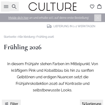
Suche
Wa
Melde dich hier
an und erhalte 10% auf deine erste Bestellung*
LIEFERUNG IN 1-2 WERKTAGEN
Startseite
Alle kleidung
Frühling 2026
Frühling 2026
In diesem Frühjahr stehen Farben im Mittelpunkt. Von
kräftigem Pink und Kobaltblau bis hin zu sanften
Gelbtönen und erdigen Nuancen setzt die
Frühjahrskollektion 2026 auf Kontraste und
selbstbewusste Looks.
Filter
Sortierung