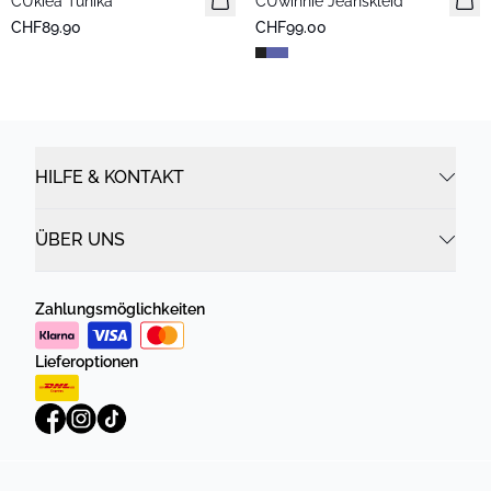
CUkiea Tunika
CUwinnie Jeanskleid
Neuheiten
CHF89.90
CHF99.00
HILFE & KONTAKT
ÜBER UNS
Zahlungsmöglichkeiten
Lieferoptionen