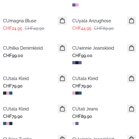
-50%
-50%
CUmagna Bluse
CUyala Anzughose
CHF24.95
CHF49.90
CHF44.95
CHF89.90
CUhilka Denimkleid
CUwinnie Jeanskleid
Neuheiten
CHF99.00
CHF99.00
CUtala Kleid
CUtala Kleid
CHF79.90
CHF79.90
CUtala Kleid
CUtali Jeans
CHF79.90
CHF89.90