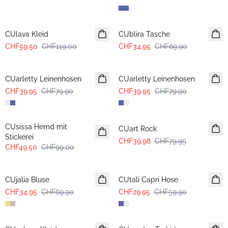
-50%
-50%
CUlava Kleid
CUblira Tasche
CHF59.50
CHF119.00
CHF34.95
CHF69.90
-50%
-50%
CUarletty Leinenhosen
CUarletty Leinenhosen
CHF39.95
CHF79.90
CHF39.95
CHF79.90
-50%
-50%
CUsissa Hemd mit
CUart Rock
Stickerei
CHF39.98
CHF79.95
CHF49.50
CHF99.00
-50%
-50%
CUjalia Bluse
CUtali Capri Hose
CHF34.95
CHF69.90
CHF29.95
CHF59.90
-50%
-50%