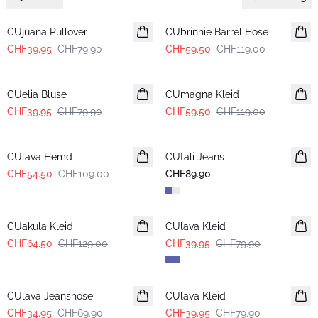
-50%
-50%
CUjuana Pullover
CUbrinnie Barrel Hose
CHF39.95
CHF79.90
CHF59.50
CHF119.00
-50%
-50%
CUelia Bluse
CUmagna Kleid
CHF39.95
CHF79.90
CHF59.50
CHF119.00
-50%
CUlava Hemd
CUtali Jeans
CHF54.50
CHF109.00
CHF89.90
-50%
-50%
CUakula Kleid
CUlava Kleid
CHF64.50
CHF129.00
CHF39.95
CHF79.90
-50%
-50%
CUlava Jeanshose
CUlava Kleid
CHF34.95
CHF69.90
CHF39.95
CHF79.90