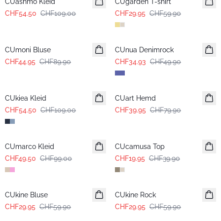
CUashmo Kleid
CUgarden T-shirt
CHF54.50
CHF109.00
CHF29.95
CHF59.90
-50%
-30%
CUmoni Bluse
CUnua Denimrock
CHF44.95
CHF89.90
CHF34.93
CHF49.90
-50%
-50%
CUkiea Kleid
CUart Hemd
CHF54.50
CHF109.00
CHF39.95
CHF79.90
-50%
-50%
CUmarco Kleid
CUcamusa Top
CHF49.50
CHF99.00
CHF19.95
CHF39.90
-50%
-50%
CUkine Bluse
CUkine Rock
CHF29.95
CHF59.90
CHF29.95
CHF59.90
-50%
-50%