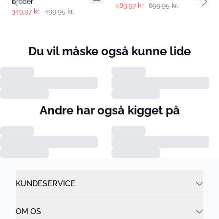
broderi
489,97 kr.
699,95 kr.
Previous slide
Next 
349,97 kr.
499,95 kr.
Du vil måske også kunne lide
Andre har også kigget på
KUNDESERVICE
OM OS