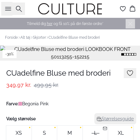
Søg
Ku
Tilmeld dig
her
og få 10% på din første ordre*
Forside
Alt tøj
Skjorter
CUadelfine Bluse med broderi
-30%
CUadelfine Bluse med broderi
349,97 kr.
499,95 kr.
Farve:
Begonia Pink
Vælg størrelse
Størrelsesguide
XS
S
M
L
XL