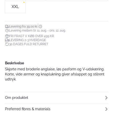
XXL
*
Levering fra 39,00 kr.
Levering mellem tir. 11. aug. - ons. 12. aug.
FRI FRAGT V. KØB OVER 499 KR.
LEVERING 2-3 HVERDAGE
30 DAGES FULD RETURRET
Beskrivelse
Skjorte med broderie anglaise, løs pasform og V-udskæring.
Korte, vide ærmer og knaplukning giver afslappet og stilrent
udtryk.
Om produktet
Preferred fibres & materials