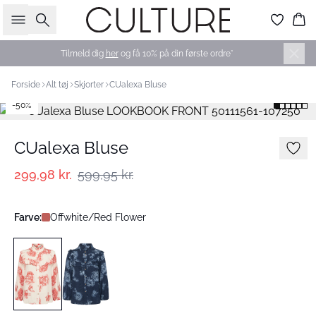
Søg
Ku
Tilmeld dig
her
og få 10% på din første ordre*
Forside
Alt tøj
Skjorter
CUalexa Bluse
-50%
CUalexa Bluse
299,98 kr.
599,95 kr.
Farve:
Offwhite/Red Flower