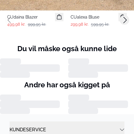
-50%
-50%
CUdaina Blazer
CUalexa Bluse
Previous slide
Next 
499,98 kr.
999,95 kr.
299,98 kr.
599,95 kr.
Du vil måske også kunne lide
Andre har også kigget på
KUNDESERVICE