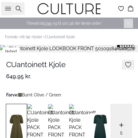
Søg
Ku
Tilmeld dig
her
og få 10% på din første ordre*
Forside
Alt tøj
Kjoler
CUantoinett Kjole
181 cm • M
Nyhed
CUantoinett Kjole
649,95 kr.
Farve:
Burnt Olive / Green
5