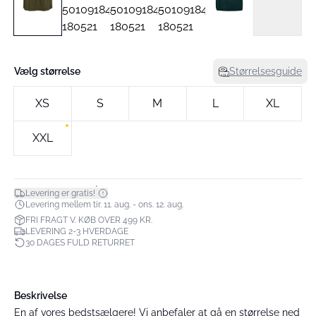
Vælg størrelse
Størrelsesguide
XS
S
M
L
XL
XXL
*
Levering er gratis!
Levering mellem tir. 11. aug. - ons. 12. aug.
FRI FRAGT V. KØB OVER 499 KR.
LEVERING 2-3 HVERDAGE
30 DAGES FULD RETURRET
Beskrivelse
En af vores bedstsælgere! Vi anbefaler at gå en størrelse ned