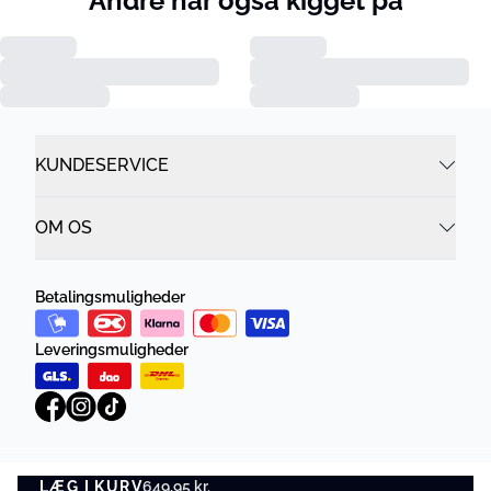
Andre har også kigget på
KUNDESERVICE
OM OS
Betalingsmuligheder
Leveringsmuligheder
LÆG I KURV
Privatlivspolitik
649,95 kr.
Vilkår og betingelser