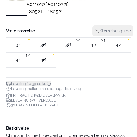
Vælg størrelse
Størrelsesguide
34
36
38
40
42
44
46
*
Levering fra 39,00 kr.
Levering mellem man. 10. aug. - tir. 11. aug.
FRI FRAGT V. KØB OVER 499 KR.
LEVERING 2-3 HVERDAGE
30 DAGES FULD RETURRET
Beskrivelse
Chinoshorts med lige pasform, opsmøgede ben og klassisk