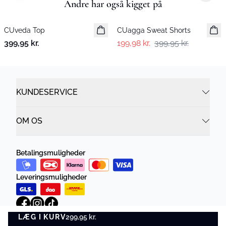
Andre har også kigget på
-50%
CUveda Top
Nyhed
CUagga Sweat Shorts
399,95 kr.
199,98 kr.
399,95 kr.
KUNDESERVICE
OM OS
Betalingsmuligheder
Leveringsmuligheder
LÆG I KURV
299,95 kr.
LÆG I KURV