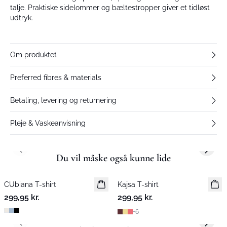
talje. Praktiske sidelommer og bæltestropper giver et tidløst
udtryk.
Om produktet
Preferred fibres & materials
Betaling, levering og returnering
Pleje & Vaskeanvisning
Previous slide
Next s
Du vil måske også kunne lide
CUbiana T-shirt
Nyhed
Kajsa T-shirt
Nyhed
299,95 kr.
299,95 kr.
+
6
Previous slide
Next s