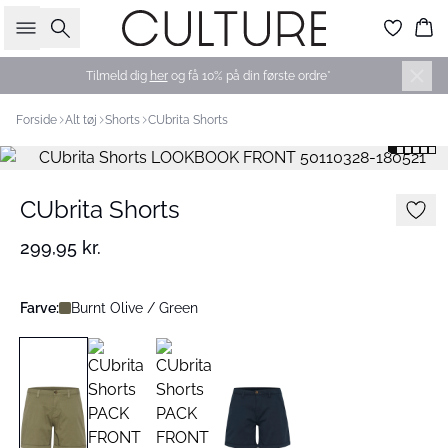
Søg
Ku
Tilmeld dig
her
og få 10% på din første ordre*
Forside
Alt tøj
Shorts
CUbrita Shorts
CUbrita Shorts
299,95 kr.
Farve:
Burnt Olive / Green