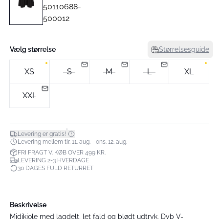
Vælg størrelse
Størrelsesguide
XS
S
M
L
XL
XXL
*
Levering er gratis!
Levering mellem tir. 11. aug. - ons. 12. aug.
FRI FRAGT V. KØB OVER 499 KR.
LEVERING 2-3 HVERDAGE
30 DAGES FULD RETURRET
Beskrivelse
Midikjole med lagdelt, let fald og blødt udtryk. Dyb V-