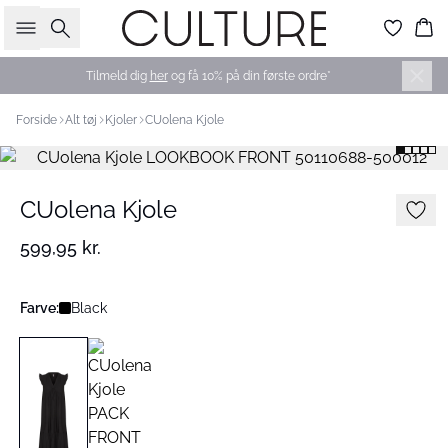
Søg
Ku
Tilmeld dig
her
og få 10% på din første ordre*
Forside
Alt tøj
Kjoler
CUolena Kjole
CUolena Kjole
599,95 kr.
Farve:
Black