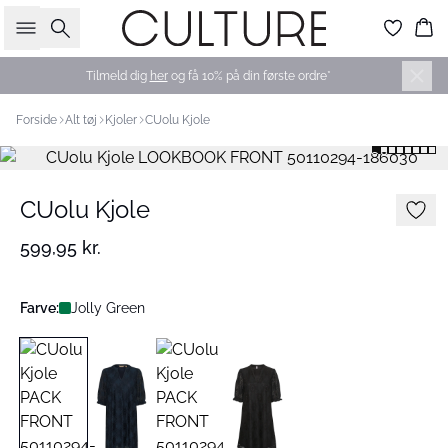
Søg
Ku
Tilmeld dig
her
og få 10% på din første ordre*
Forside
Alt tøj
Kjoler
CUolu Kjole
CUolu Kjole
599,95 kr.
Farve:
Jolly Green