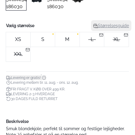
Vælg størrelse
Størrelsesguide
XS
S
M
L
XL
XXL
*
Levering er gratis!
Levering mellem tir. 11. aug. - ons. 12. aug.
FRI FRAGT V. KØB OVER 499 KR.
LEVERING 2-3 HVERDAGE
30 DAGES FULD RETURRET
Beskrivelse
Smuk blondekjole, perfekt til sommer og festlige lejligheder.
Note: Vi anbefaler at gå en størrelse ned.