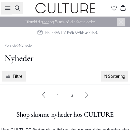
Søg
Ku
Tilmeld dig
her
og få 10% på din første ordre*
FRI FRAGT V. KØB OVER 499 KR.
Forside
Nyheder
Nyheder
Filtre
Sortering
1
...
3
Shop skønne nyheder hos CULTURE