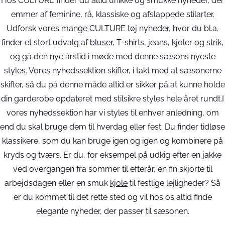
Hos CULTURE finder du altid unikke og smukke nyheder, der
emmer af feminine, rå, klassiske og afslappede stilarter.
Udforsk vores mange CULTURE tøj nyheder, hvor du bl.a.
finder et stort udvalg af
bluser
, T-shirts, jeans, kjoler og
strik
,
og gå den nye årstid i møde med denne sæsons nyeste
styles. Vores nyhedssektion skifter, i takt med at sæsonerne
skifter, så du på denne måde altid er sikker på at kunne holde
din garderobe opdateret med stilsikre styles hele året rundt.I
vores nyhedssektion har vi styles til enhver anledning, om
end du skal bruge dem til hverdag eller fest. Du finder tidløse
klassikere, som du kan bruge igen og igen og kombinere på
kryds og tværs. Er du, for eksempel på udkig efter en jakke
ved overgangen fra sommer til efterår, en fin skjorte til
arbejdsdagen eller en smuk
kjole
til festlige lejligheder? Så
er du kommet til det rette sted og vil hos os altid finde
elegante nyheder, der passer til sæsonen.