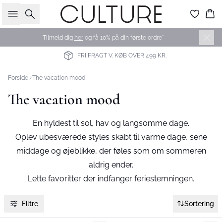
Søg
Ku
Tilmeld dig
her
og få 10% på din første ordre*
FRI FRAGT V. KØB OVER 499 KR.
Forside
The vacation mood
The vacation mood
En hyldest til sol, hav og langsomme dage.
Oplev ubesværede styles skabt til varme dage, sene
middage og øjeblikke, der føles som om sommeren
aldrig ender.
Lette favoritter der indfanger feriestemningen.
Filtre
Sortering