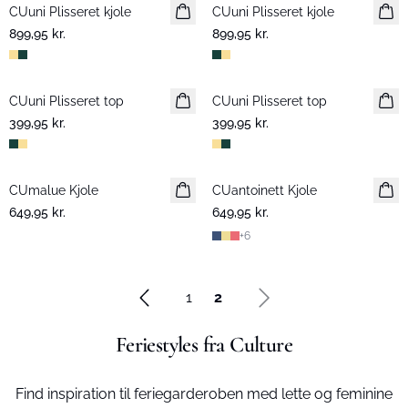
CUuni Plisseret kjole
Nyhed
CUuni Plisseret kjole
Nyhed
899,95 kr.
899,95 kr.
CUuni Plisseret top
Nyhed
CUuni Plisseret top
Nyhed
399,95 kr.
399,95 kr.
CUmalue Kjole
CUantoinett Kjole
649,95 kr.
649,95 kr.
+
6
1
2
Feriestyles fra Culture
Find inspiration til feriegarderoben med lette og feminine