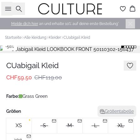
Suche
Wa
Melde dich hier
an und erhalte 10% auf deine erste Bestellung*
Startseite
Alle kleidung
Kleider
CUabigail Kleid
-50%
CUabigail Kleid
CHF59.50
CHF119.00
Farbe:
Grass Green
Größen
Größentabelle
XS
S
M
L
XL