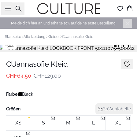
Suche
Wa
Melde dich hier
an und erhalte 10% auf deine erste Bestellung*
Startseite
Alle kleidung
Kleider
CUannasofie Kleid
-50%
CUannasofie Kleid
CHF64.50
CHF129.00
Farbe:
Black
Größen
Größentabelle
XS
S
M
L
XL