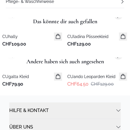
Pflege- & Waschhinweise
Previous slide
Next s
Das könnte dir auch gefallen
CUhally
Neuheiten
CUladina Plisseekleid
Neuheiten
CHF109.00
CHF129.00
Previous slide
Next s
Andere haben sich auch angesehen
-50%
CUgalta Kleid
CUando Leoparden Kleid
CHF79.90
CHF64.50
CHF129.00
HILFE & KONTAKT
ÜBER UNS