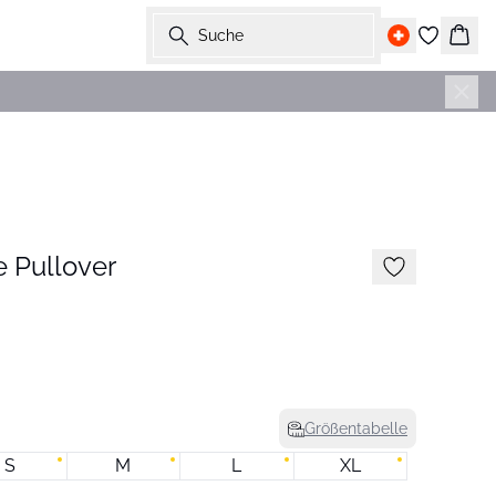
Suche
Ware
 Pullover
Größentabelle
S
M
L
XL