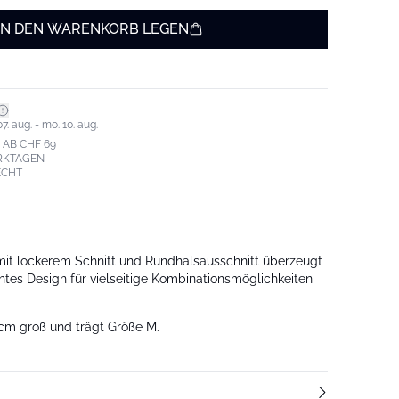
IN DEN WARENKORB LEGEN
7. aug. - mo. 10. aug.
AB CHF 69
ERKTAGEN
ECHT
mit lockerem Schnitt und Rundhalsausschnitt überzeugt
htes Design für vielseitige Kombinationsmöglichkeiten
 cm groß und trägt Größe M.