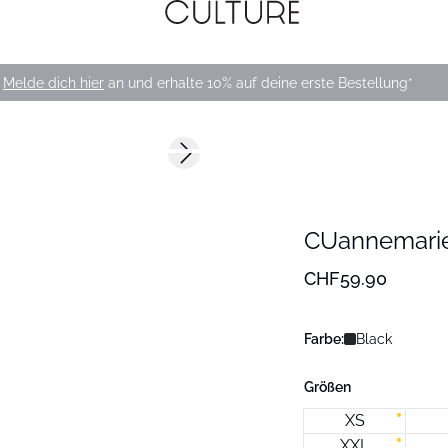
Melde dich hier
an und erhalte 10% auf deine erste Bestellung*
Next slide
168 cm • M
CUannemarie
CHF59.90
Farbe:
Black
Größen
XS
XXL