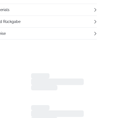
erials
nd Rückgabe
eise