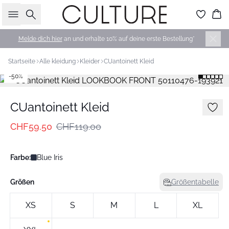
Suche
Wa
Melde dich hier
an und erhalte 10% auf deine erste Bestellung*
Startseite
Alle kleidung
Kleider
CUantoinett Kleid
-50%
CUantoinett Kleid
CHF59.50
CHF119.00
Farbe:
Blue Iris
Größen
Größentabelle
XS
S
M
L
XL