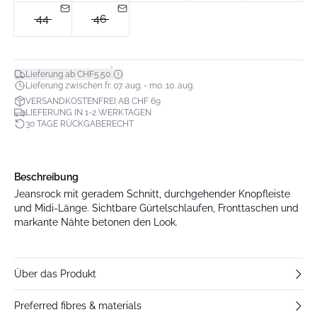
44
46
*
Lieferung ab CHF5.50
Lieferung zwischen fr. 07. aug. - mo. 10. aug.
VERSANDKOSTENFREI AB CHF 69
LIEFERUNG IN 1-2 WERKTAGEN
30 TAGE RÜCKGABERECHT
Beschreibung
Jeansrock mit geradem Schnitt, durchgehender Knopfleiste
und Midi-Länge. Sichtbare Gürtelschlaufen, Fronttaschen und
markante Nähte betonen den Look.
Über das Produkt
Preferred fibres & materials