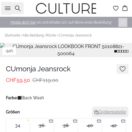
Suche
Wa
Melde dich hier
an und erhalte 10% auf deine erste Bestellung*
Startseite
Alle kleidung
Röcke
CUmonja Jeansrock
-50%
CUmonja Jeansrock
CHF59.50
CHF119.00
Farbe:
Black Wash
Größen
Größentabelle
34
36
38
40
42