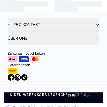
HILFE & KONTAKT
ÜBER UNS
Zahlungsmöglichkeiten
Lieferoptionen
IN DEN WARENKORB LEGEN
Datenschutzrichtlinie
Geschäftsbedingungen
CHF39.95
CHF79.90
IN DEN WARENKORB LEGEN
©
DK Company Online AG
2026
Lieferung zwischen freitag 07. august - montag 10. august