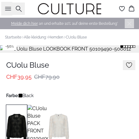
Suche
Wa
Melde dich hier
an und erhalte 10% auf deine erste Bestellung*
Startseite
Alle kleidung
Hemden
CUolu Bluse
-50%
CUolu Bluse
CHF39.95
CHF79.90
Farbe:
Black