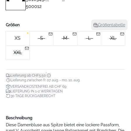
Größen
Größentabelle
XS
S
M
L
XL
XXL
*
Lieferung ab CHF5.50
Lieferung zwischen fr. 07. aug. - mo. 10. aug.
VERSANDKOSTENFREI AB CHF 69
LIEFERUNG IN 1-2 WERKTAGEN
30 TAGE RÜCKGABERECHT
Beschreibung
Diese Damenbluse aus Spitze bietet eine lockere Passform,
rund V-Ausschnitt sowie lange Ballonärmel mit Bündchen. Die