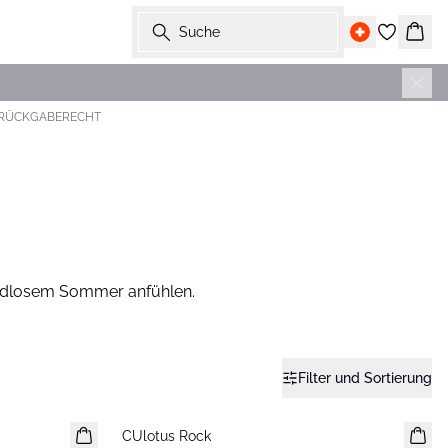
Suche
Ware
 RÜCKGABERECHT
 endlosem Sommer anfühlen.
Filter und Sortierung
-30%
CUlotus Rock