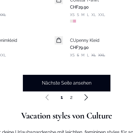
CUletta T-shirt
CHF29.90
XXL
XS
S
M
L
XL
XXL
enimkleid
CUpenny Kleid
CHF79.90
XXL
XS
S
M
L
XL
XXL
Nächste Seite ansehen
1
2
Vacation styles von Culture
ür deine Urlaubsgarderobe mit leichten, femininen styles für