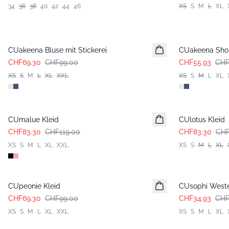
34
36
38
40
42
44
46
XS
S
M
L
XL
-30%
-30%
CUakeena Bluse mit Stickerei
CUakeena Short
CHF69.30
CHF99.00
CHF55.93
CHF
XS
S
M
L
XL
XXL
XS
S
M
L
XL
-30%
-30%
CUmalue Kleid
CUlotus Kleid
CHF83.30
CHF119.00
CHF83.30
CHF
XS
S
M
L
XL
XXL
XS
S
M
L
XL
-30%
-30%
CUpeonie Kleid
CUsophi West
CHF69.30
CHF99.00
CHF34.93
CHF
XS
S
M
L
XL
XXL
XS
S
M
L
XL