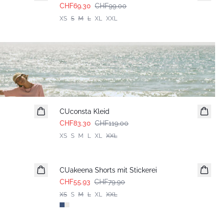
CHF69.30
CHF99.00
XS
S
M
L
XL
XXL
-30%
CUconsta Kleid
CHF83.30
CHF119.00
XS
S
M
L
XL
XXL
-30%
CUakeena Shorts mit Stickerei
CHF55.93
CHF79.90
XS
S
M
L
XL
XXL
-30%