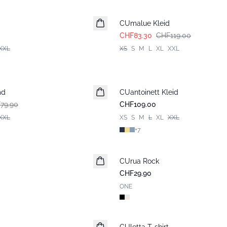
-30%
CUmalue Kleid
CHF83.30
CHF119.00
XXL
XS
S
M
L
XL
XXL
md
CUantoinett Kleid
Neuheiten
79.90
CHF109.00
XXL
XS
S
M
L
XL
XXL
+
7
CUrua Rock
Neuheiten
CHF29.90
ONE
Neuheiten