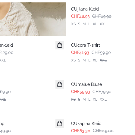
CUjilana Kleid
CHF48.93
CHF69.90
XS
S
M
L
XL
XXL
-30%
enkleid
CUcora T-shirt
129.00
CHF41.93
CHF59.90
XXL
XS
S
M
L
XL
XXL
-30%
s
CUmalue Bluse
69.90
CHF55.93
CHF79.90
XXL
XS
S
M
L
XL
XXL
-30%
op
CUkapina Kleid
49.90
CHF83.30
CHF119.00