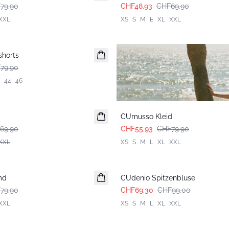
79.90
CHF48.93
CHF69.90
XXL
XS
S
M
L
XL
XXL
shorts
79.90
44
46
-30%
CUmusso Kleid
69.90
CHF55.93
CHF79.90
XXL
XS
S
M
L
XL
XXL
-30%
md
CUdenio Spitzenbluse
79.90
CHF69.30
CHF99.00
XXL
XS
S
M
L
XL
XXL
-30%