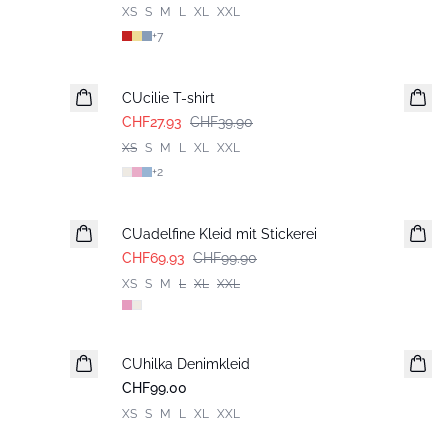
XS
S
M
L
XL
XXL
+
7
-30%
CUcilie T-shirt
CHF27.93
CHF39.90
XS
S
M
L
XL
XXL
+
2
-30%
CUadelfine Kleid mit Stickerei
CHF69.93
CHF99.90
XS
S
M
L
XL
XXL
CUhilka Denimkleid
CHF99.00
XS
S
M
L
XL
XXL