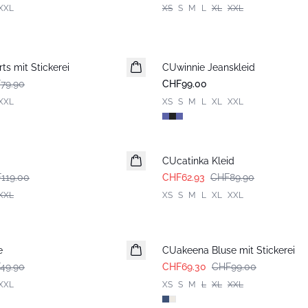
XXL
XS
S
M
L
XL
XXL
s mit Stickerei
CUwinnie Jeanskleid
Neuheiten
79.90
CHF99.00
XXL
XS
S
M
L
XL
XXL
-30%
CUcatinka Kleid
119.00
CHF62.93
CHF89.90
XXL
XS
S
M
L
XL
XXL
-30%
e
CUakeena Bluse mit Stickerei
49.90
CHF69.30
CHF99.00
XXL
XS
S
M
L
XL
XXL