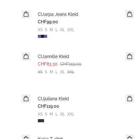
CUarpa Jeans Kleid
Neuheiten
CHF99.00
XS
S
M
L
XL
XXL
-30%
CUannille Kleid
CHF83.30
CHF119.00
XS
S
M
L
XL
XXL
CUjuliana Kleid
Neuheiten
CHF119.00
XS
S
M
L
XL
XXL