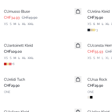
-30%
CUmusso Bluse
CUelina Kleid
CHF34.93
CHF49.90
CHF79.90
XS
S
M
L
XL
XXL
XS
S
M
L
XL
+
3
-30%
CUantoinett Kleid
CUconsta He
CHF109.00
CHF55.93
CHF
XS
S
M
L
XL
XXL
XS
S
M
L
XL
+
6
CUelidi Tuch
Neuheiten
CUrua Rock
Neuheiten
CHF29.90
CHF29.90
ONE
ONE
Neuheiten