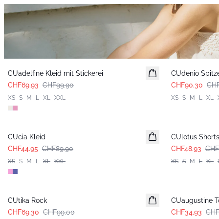
-30%
-30%
CUadelfine Kleid mit Stickerei
CUdenio Spitz
CHF69.93
CHF99.90
CHF90.30
CHF
XS
S
M
L
XL
XXL
XS
S
M
L
XL
-50%
-30%
CUcia Kleid
CUlotus Short
CHF44.95
CHF89.90
CHF48.93
CHF
XS
S
M
L
XL
XXL
XS
S
M
L
XL
-30%
-30%
CUtika Rock
CUaugustine T
CHF69.30
CHF99.00
CHF34.93
CHF