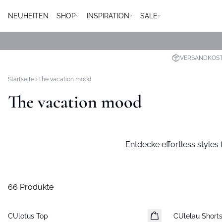
NEUHEITEN
SHOP
INSPIRATION
SALE
VERSANDKOSTE
Startseite
The vacation mood
The vacation mood
Entdecke effortless style
66 Produkte
-30%
-30%
CUlotus Top
CUlelau Short