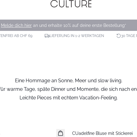
Melde dich hier
an und erhalte 10% auf deine erste Bestellung*
NFREI AB CHF 69
LIEFERUNG IN 1-2 WERKTAGEN
30 TAGE
Eine Hommage an Sonne, Meer und slow living.
s für warme Tage, späte Dinner und Momente, die sich nach
Leichte Pieces mit echtem Vacation-Feeling.
-30%
s
CUadelfine Bluse mit Stickerei