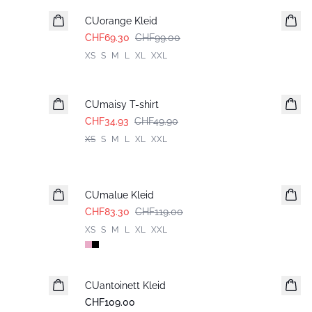
CUorange Kleid
CHF69.30
CHF99.00
XS
S
M
L
XL
XXL
-30%
CUmaisy T-shirt
CHF34.93
CHF49.90
XS
S
M
L
XL
XXL
-30%
CUmalue Kleid
CHF83.30
CHF119.00
XS
S
M
L
XL
XXL
CUantoinett Kleid
CHF109.00