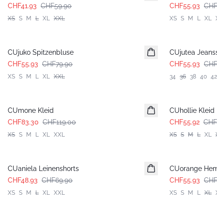
CHF41.93
CHF59.90
CHF55.93
CHF
XS
S
M
L
XL
XXL
XS
S
M
L
XL
-30%
-30%
CUjuko Spitzenbluse
CUjutea Jeans
CHF55.93
CHF79.90
CHF55.93
CHF
XS
S
M
L
XL
XXL
34
36
38
40
42
-30%
-20%
CUmone Kleid
CUhollie Kleid
CHF83.30
CHF119.00
CHF55.92
CHF
XS
S
M
L
XL
XXL
XS
S
M
L
XL
-30%
-30%
CUaniela Leinenshorts
CUorange He
CHF48.93
CHF69.90
CHF55.93
CHF
XS
S
M
L
XL
XXL
XS
S
M
L
XL