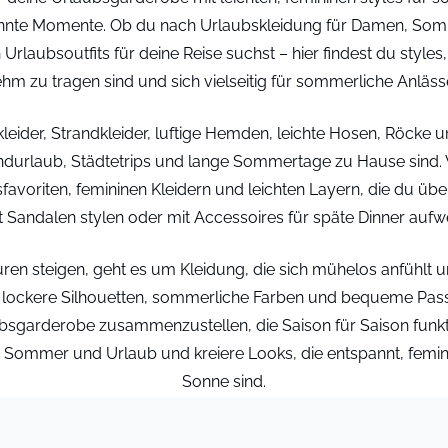
nte Momente. Ob du nach Urlaubskleidung für Damen, Som
Urlaubsoutfits für deine Reise suchst – hier findest du styles,
hm zu tragen sind und sich vielseitig für sommerliche Anlässe
ider, Strandkleider, luftige Hemden, leichte Hosen, Röcke u
andurlaub, Städtetrips und lange Sommertage zu Hause sind
favoriten, femininen Kleidern und leichten Layern, die du ü
 Sandalen stylen oder mit Accessoires für späte Dinner aufw
en steigen, geht es um Kleidung, die sich mühelos anfühlt un
n, lockere Silhouetten, sommerliche Farben und bequeme P
ubsgarderobe zusammenzustellen, die Saison für Saison funkti
 Sommer und Urlaub und kreiere Looks, die entspannt, femini
Sonne sind.