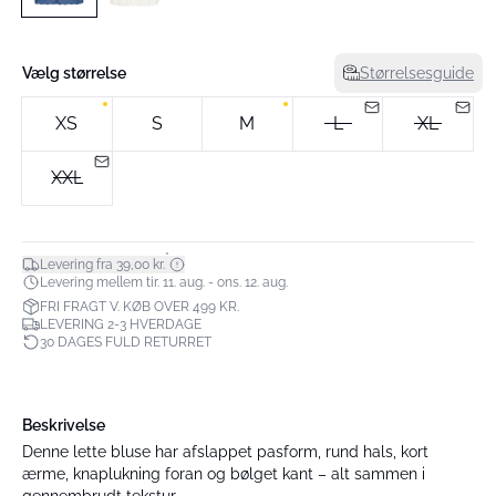
Vælg størrelse
Størrelsesguide
XS
S
M
L
XL
XXL
*
Levering fra 39,00 kr.
Levering mellem tir. 11. aug. - ons. 12. aug.
FRI FRAGT V. KØB OVER 499 KR.
LEVERING 2-3 HVERDAGE
30 DAGES FULD RETURRET
Beskrivelse
Denne lette bluse har afslappet pasform, rund hals, kort
ærme, knaplukning foran og bølget kant – alt sammen i
gennembrudt tekstur.