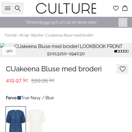
Søg
Ku
Tilmeld dig
her
og få 10% på din første ordre*
Forside
Alt tøj
Skjorter
CUakeena Bluse med broderi
-30%
CUakeena Bluse med broderi
419,97 kr.
599,95 kr.
Farve:
True Navy / Blue