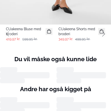
-30%
-30%
CUakeena Bluse med
CUakeena Shorts med
broderi
broderi
Previous slide
Next 
419,97 kr.
599,95 kr.
349,97 kr.
499,95 kr.
Du vil måske også kunne lide
Andre har også kigget på