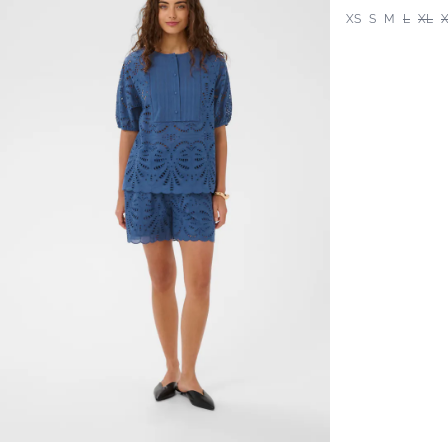
XS
S
M
L
XL