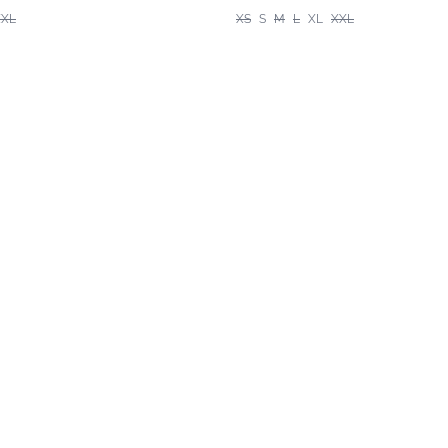
XXL
XS
S
M
L
XL
XXL