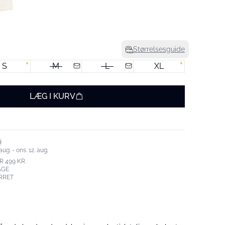
Størrelsesguide
S
M
L
XL
LÆG I KURV
aug. - ons. 12. aug.
R 499 KR.
AGE
RRET