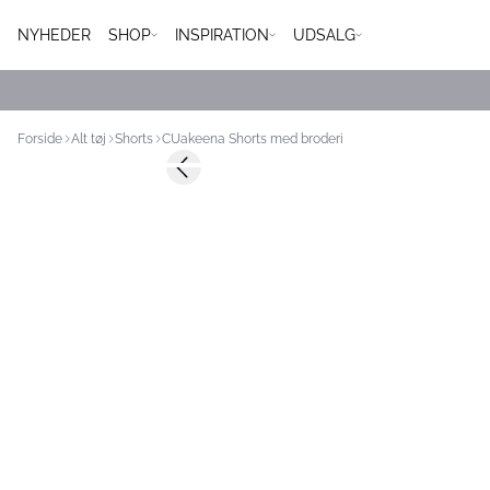
NYHEDER
SHOP
INSPIRATION
UDSALG
Forside
Alt tøj
Shorts
CUakeena Shorts med broderi
-30%
Previous slide