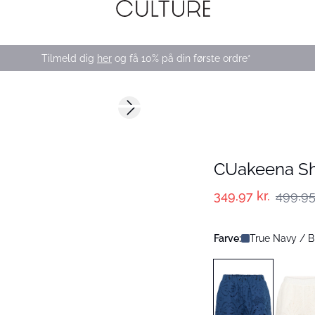
Tilmeld dig
her
og få 10% på din første ordre*
-30%
Next slide
CUakeena Sh
349,97 kr.
499,95 
Farve:
True Navy / B