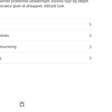
nde broderede udskæringer, elastisk talje og bølget
ruktur giver et afslappet, stilfuldt look.
erials
returnering
g