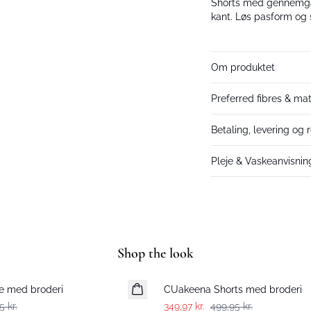
Shorts med gennemgåe
kant. Løs pasform og st
Om produktet
Preferred fibres & mat
Betaling, levering og 
Pleje & Vaskeanvisnin
Shop the look
-30%
e med broderi
CUakeena Shorts med broderi
5 kr.
349,97 kr.
499,95 kr.