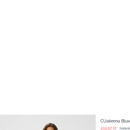
-30%
CUakeena Blus
419,97 kr.
599,9