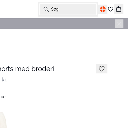
Søg
Kurv
-30%
orts med broderi
kr.
lue