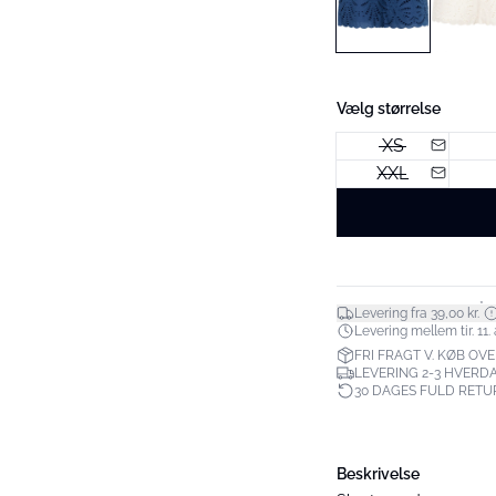
Vælg størrelse
XS
XXL
*
Levering fra 39,00 kr.
Levering mellem tir. 11. 
FRI FRAGT V. KØB OVE
LEVERING 2-3 HVERD
30 DAGES FULD RETU
Beskrivelse