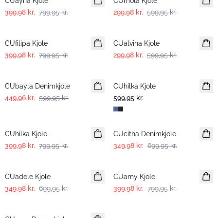
CUayna Kjole
CUmola Kjole
399,98 kr.
799,95 kr.
299,98 kr.
599,95 kr.
-50%
-50%
CUfilipa Kjole
CUalvina Kjole
399,98 kr.
799,95 kr.
299,98 kr.
599,95 kr.
-25%
CUbayla Denimkjole
CUhilka Kjole
449,96 kr.
599,95 kr.
599,95 kr.
-50%
-50%
CUhilka Kjole
CUcitha Denimkjole
399,98 kr.
799,95 kr.
349,98 kr.
699,95 kr.
-50%
-50%
CUadele Kjole
CUamy Kjole
349,98 kr.
699,95 kr.
399,98 kr.
799,95 kr.
-50%