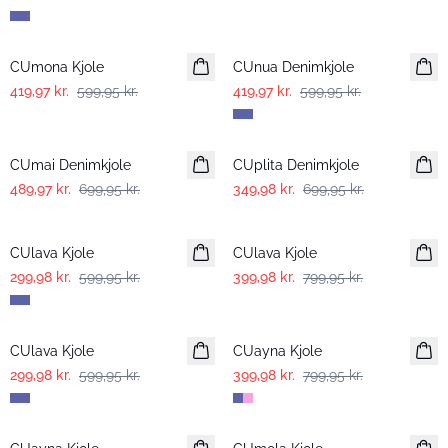
-30%
-30%
CUmona Kjole
CUnua Denimkjole
419,97 kr.
599,95 kr.
419,97 kr.
599,95 kr.
-30%
-50%
CUmai Denimkjole
CUplita Denimkjole
489,97 kr.
699,95 kr.
349,98 kr.
699,95 kr.
-50%
-50%
CUlava Kjole
CUlava Kjole
299,98 kr.
599,95 kr.
399,98 kr.
799,95 kr.
-50%
-50%
CUlava Kjole
CUayna Kjole
299,98 kr.
599,95 kr.
399,98 kr.
799,95 kr.
-50%
-50%