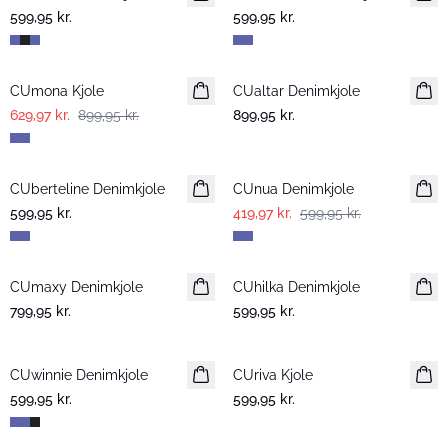
599,95 kr.
599,95 kr.
-30%
CUmona Kjole
CUaltar Denimkjole
Nyhed
629,97 kr.
899,95 kr.
899,95 kr.
-30%
CUberteline Denimkjole
Nyhed
CUnua Denimkjole
599,95 kr.
419,97 kr.
599,95 kr.
CUmaxy Denimkjole
Nyhed
CUhilka Denimkjole
799,95 kr.
599,95 kr.
CUwinnie Denimkjole
Nyhed
CUriva Kjole
Nyhed
599,95 kr.
599,95 kr.