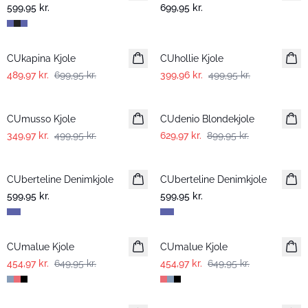
599,95 kr.
699,95 kr.
-30%
-20%
CUkapina Kjole
CUhollie Kjole
489,97 kr.
699,95 kr.
399,96 kr.
499,95 kr.
-30%
-30%
CUmusso Kjole
CUdenio Blondekjole
349,97 kr.
499,95 kr.
629,97 kr.
899,95 kr.
CUberteline Denimkjole
Nyhed
CUberteline Denimkjole
Nyhed
599,95 kr.
599,95 kr.
-30%
-30%
CUmalue Kjole
CUmalue Kjole
454,97 kr.
649,95 kr.
454,97 kr.
649,95 kr.
-30%
-30%