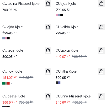
CUladina Plisseret kjole
Nyhed
CUajda Kjole
Nyhed
799,95 kr.
699,95 kr.
CUajda Kjole
Nyhed
CUvelida Kjole
Nyhed
699,95 kr.
799,95 kr.
-30%
CUtega Kjole
Nyhed
CUtabita Kjole
599,95 kr.
489,97 kr.
699,95 kr.
-30%
CUnovi Kjole
CUhilka Kjole
454,97 kr.
649,95 kr.
599,95 kr.
+
2
-50%
-50%
CUbeate Kjole
CUlinna Plisseret kjole
399,98 kr.
799,95 kr.
349,98 kr.
699,95 kr.