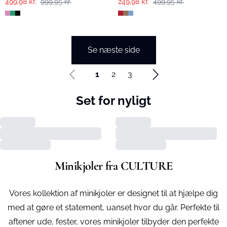
499,98 kr.
999,95 kr.
249,98 kr.
499,95 kr.
Se næste side
1
2
3
Set for nyligt
Minikjoler fra CULTURE
Vores kollektion af minikjoler er designet til at hjælpe dig
med at gøre et statement, uanset hvor du går. Perfekte til
aftener ude, fester, vores minikjoler tilbyder den perfekte