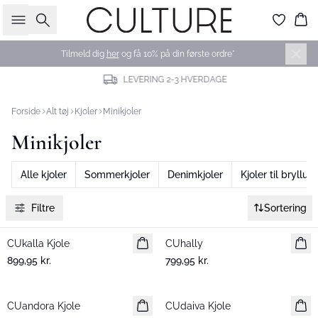
Søg
Ku
Tilmeld dig
her
og få 10% på din første ordre*
LEVERING 2-3 HVERDAGE
Forside
Alt tøj
Kjoler
Minikjoler
Minikjoler
Alle kjoler
Sommerkjoler
Denimkjoler
Kjoler til bryllup
Filtre
Sortering
CUkalla Kjole
Nyhed
CUhally
Nyhed
899,95 kr.
799,95 kr.
CUandora Kjole
Nyhed
CUdaiva Kjole
Nyhed