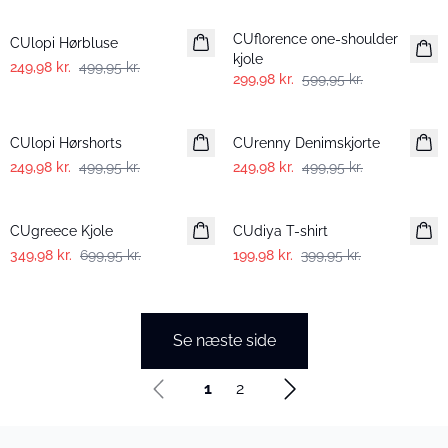
-50%
-50%
CUflorence one-shoulder
CUlopi Hørbluse
kjole
249,98 kr.
499,95 kr.
299,98 kr.
599,95 kr.
-50%
-50%
CUlopi Hørshorts
CUrenny Denimskjorte
249,98 kr.
499,95 kr.
249,98 kr.
499,95 kr.
-50%
-50%
CUgreece Kjole
CUdiya T-shirt
349,98 kr.
699,95 kr.
199,98 kr.
399,95 kr.
Se næste side
1
2