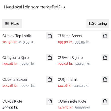
Hvad skal i
din
sommerkuffert? <3
Filtre
Sortering
-50%
-50%
CUalex Top i strik
CUkima Shorts
124,98 kr.
249,95 kr.
199,98 kr.
399,95 kr.
-50%
-50%
CUcybelle Kjole
CUtwila Skjorte
299,98 kr.
599,95 kr.
299,98 kr.
599,95 kr.
-50%
-50%
CUtwila Bukser
CUfiji T-shirt
299,98 kr.
599,95 kr.
124,98 kr.
249,95 kr.
-50%
CUkos Kjole
CUhenriette Kjole
499,95 kr.
349,98 kr.
699,95 kr.