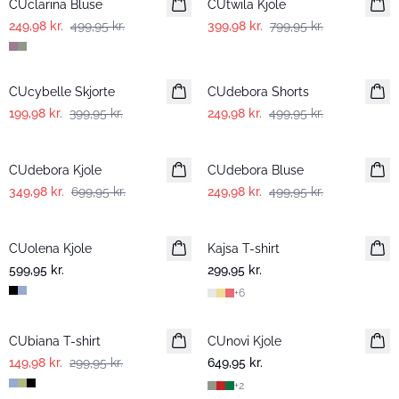
CUclarina Bluse
CUtwila Kjole
249,98 kr.
499,95 kr.
399,98 kr.
799,95 kr.
-50%
-50%
CUcybelle Skjorte
CUdebora Shorts
199,98 kr.
399,95 kr.
249,98 kr.
499,95 kr.
-50%
-50%
CUdebora Kjole
CUdebora Bluse
349,98 kr.
699,95 kr.
249,98 kr.
499,95 kr.
CUolena Kjole
Kajsa T-shirt
Nyhed
599,95 kr.
299,95 kr.
+
6
-50%
CUbiana T-shirt
CUnovi Kjole
149,98 kr.
299,95 kr.
649,95 kr.
+
2
-50%