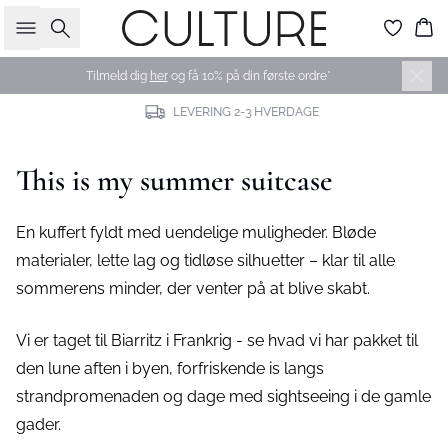
Søg
Ku
Tilmeld dig
her
og få 10% på din første ordre*
LEVERING 2-3 HVERDAGE
This is my summer suitcase
En kuffert fyldt med uendelige muligheder. Bløde
materialer, lette lag og tidløse silhuetter – klar til alle
sommerens minder, der venter på at blive skabt.
Vi er taget til Biarritz i Frankrig - se hvad vi har pakket til
den lune aften i byen, forfriskende is langs
strandpromenaden og dage med sightseeing i de gamle
gader.