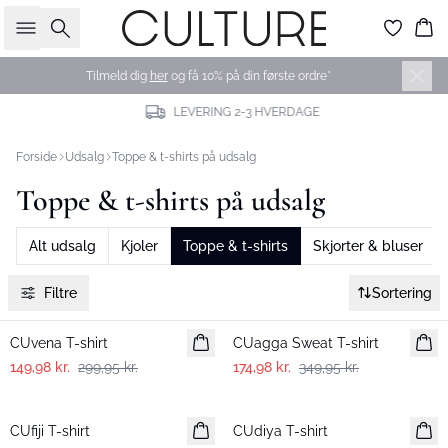
Søg
Ku
Tilmeld dig
her
og få 10% på din første ordre*
LEVERING 2-3 HVERDAGE
Forside
Udsalg
Toppe & t-shirts på udsalg
Toppe & t-shirts på udsalg
Alt udsalg
Kjoler
Toppe & t-shirts
Skjorter & bluser
Filtre
Sortering
-50%
-50%
CUvena T-shirt
CUagga Sweat T-shirt
149,98 kr.
299,95 kr.
174,98 kr.
349,95 kr.
-50%
-50%
CUfiji T-shirt
CUdiya T-shirt