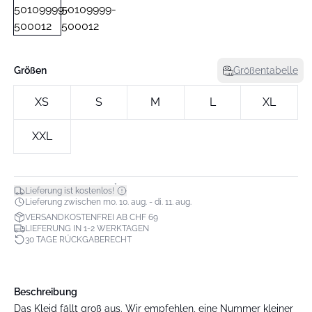
Größen
Größentabelle
XS
S
M
L
XL
XXL
*
Lieferung ist kostenlos!
Lieferung zwischen mo. 10. aug. - di. 11. aug.
VERSANDKOSTENFREI AB CHF 69
LIEFERUNG IN 1-2 WERKTAGEN
30 TAGE RÜCKGABERECHT
Beschreibung
Das Kleid fällt groß aus. Wir empfehlen, eine Nummer kleiner