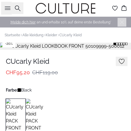
Suche
Wa
Melde dich hier
an und erhalte 10% auf deine erste Bestellung*
Startseite
Alle kleidung
Kleider
CUcarly Kleid
-20%
CUcarly Kleid
CHF95.20
CHF119.00
Farbe:
Black