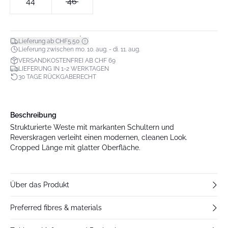
44
46
*
Lieferung ab CHF5.50
Lieferung zwischen mo. 10. aug. - di. 11. aug.
VERSANDKOSTENFREI AB CHF 69
LIEFERUNG IN 1-2 WERKTAGEN
30 TAGE RÜCKGABERECHT
Beschreibung
Strukturierte Weste mit markanten Schultern und
Reverskragen verleiht einen modernen, cleanen Look.
Cropped Länge mit glatter Oberfläche.
Über das Produkt
Preferred fibres & materials