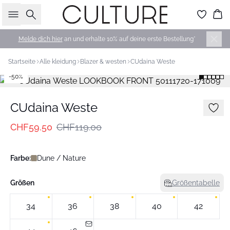
Suche
Wa
Melde dich hier
an und erhalte 10% auf deine erste Bestellung*
Startseite
Alle kleidung
Blazer & westen
CUdaina Weste
-50%
CUdaina Weste
CHF59.50
CHF119.00
Farbe:
Dune / Nature
Größen
Größentabelle
34
36
38
40
42