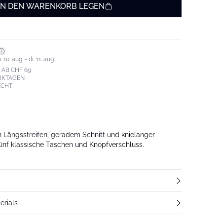
IN DEN WARENKORB LEGEN
0. aug. - di. 11. aug.
AB CHF 69
ERKTAGEN
ECHT
n Längsstreifen, geradem Schnitt und knielanger
nf klassische Taschen und Knopfverschluss.
erials