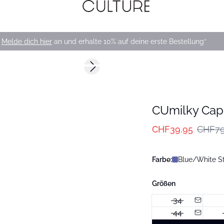
Melde dich hier
an und erhalte 10% auf deine erste Bestellung*
-50%
Next slide
CUmilky Cap
CHF39.95
CHF79
Farbe:
Blue/White St
Größen
34
44