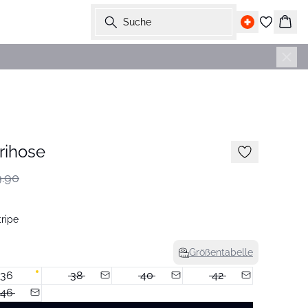
Suche
Ware
-50%
rihose
.90
ripe
Größentabelle
36
38
40
42
46