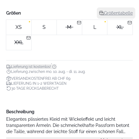
Größen
Größentabelle
XS
S
M
L
XL
XXL
*
Lieferung ist kostenlos!
Lieferung zwischen mo. 10. aug. - di. 11. aug.
VERSANDKOSTENFREI AB CHF 69
LIEFERUNG IN 1-2 WERKTAGEN
30 TAGE RÜCKGABERECHT
Beschreibung
Elegantes plissiertes Kleid mit Wickeleffekt und leicht
transparenten Ärmeln. Die schmeichelhafte Passform betont
die Taille, während der leichte Stoff für einen schönen Fall
sorgt. Das Kleid ist dehnbar mit einem elastischen