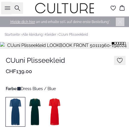
Suche
Wa
Melde dich hier
an und erhalte 10% auf deine erste Bestellung*
Startseite
Alle kleidung
Kleider
CUuni Plisseekleid
CUuni Plisseekleid
CHF139.00
Farbe:
Dress Blues / Blue