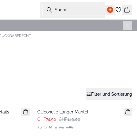
Suche
Ware
 RÜCKGABERECHT
Filter und Sortierung
-50%
tails
CUconelie Langer Mantel
CHF74.50
CHF149.00
XS
S
M
L
XL
XXL