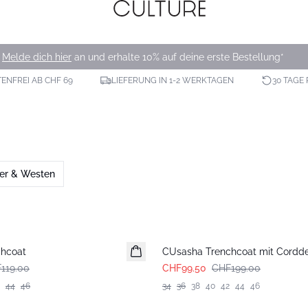
Melde dich hier
an und erhalte 10% auf deine erste Bestellung*
NFREI AB CHF 69
LIEFERUNG IN 1-2 WERKTAGEN
30 TAGE
zer & Westen
-50%
chcoat
CUsasha Trenchcoat mit Cordde
119.00
CHF99.50
CHF199.00
44
46
34
36
38
40
42
44
46