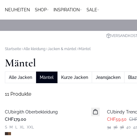
NEUHEITEN
SHOP
INSPIRATION
SALE
VERSANDKOSTE
Startseite
Alle kleidung
Jacken & mäntel
Mäntel
Mäntel
Alle Jacken
Mäntel
Kurze Jacken
Jeansjacken
Bla
11 Produkte
-50%
CUbirgith Oberbekleidung
Neuheiten
CUbindy Tren
CHF179.00
CHF59.50
CHF
S
M
L
XL
XXL
34
36
38
40
42