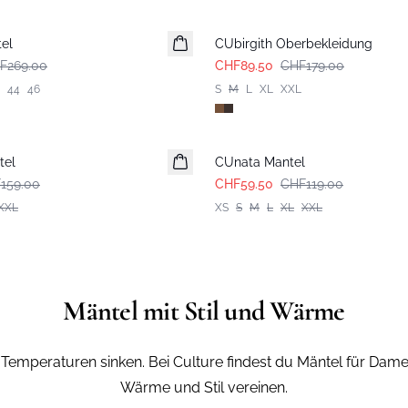
-50%
el
CUbirgith Oberbekleidung
F269.00
CHF89.50
CHF179.00
44
46
S
M
L
XL
XXL
-50%
tel
CUnata Mantel
159.00
CHF59.50
CHF119.00
XXL
XS
S
M
L
XL
XXL
Mäntel mit Stil und Wärme
 Temperaturen sinken. Bei Culture findest du Mäntel für Dame
Wärme und Stil vereinen.