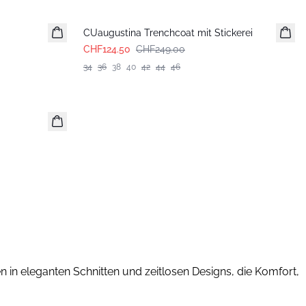
-50%
CUaugustina Trenchcoat mit Stickerei
CHF124.50
CHF249.00
34
36
38
40
42
44
46
n in eleganten Schnitten und zeitlosen Designs, die Komfort,