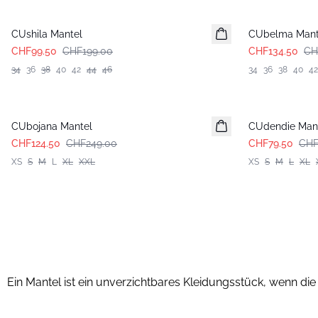
-50%
-50%
CUshila Mantel
CUbelma Mant
CHF99.50
CHF199.00
CHF134.50
CH
34
36
38
40
42
44
46
34
36
38
40
42
-50%
-50%
CUbojana Mantel
CUdendie Man
CHF124.50
CHF249.00
CHF79.50
CHF
XS
S
M
L
XL
XXL
XS
S
M
L
XL
Ein Mantel ist ein unverzichtbares Kleidungsstück, wenn die