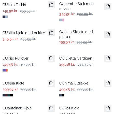
CUcemilie Strik med
CUkula T-shirt
mohair
149,98 kr.
299,95 kr.
349,98 kr.
699,95 kr.
-50%
-50%
CUalita Skjorte med
CUalita Kjole med prikker
prikker
349,98 kr.
699,95 kr.
199,98 kr.
399,95 kr.
-50%
-50%
CUbilo Pullover
CUjulietta Cardigan
249,98 kr.
499,95 kr.
299,98 kr.
599,95 kr.
-50%
-50%
CUelna Kjole
CUnima Uldjakke
399,98 kr.
799,95 kr.
499,98 kr.
999,95 kr.
CUantoinett Kjole
CUkos Kjole