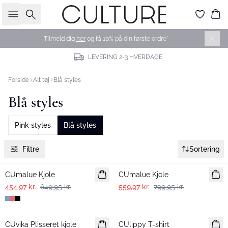
Søg
Ku
Tilmeld dig
her
og få 10% på din første ordre*
LEVERING 2-3 HVERDAGE
Forside
Alt tøj
Blå styles
Blå styles
Pink styles
Blå styles
Filtre
Sortering
-30%
-30%
CUmalue Kjole
CUmalue Kjole
454,97 kr.
649,95 kr.
559,97 kr.
799,95 kr.
-50%
-30%
CUvika Plisseret kjole
CUlippy T-shirt