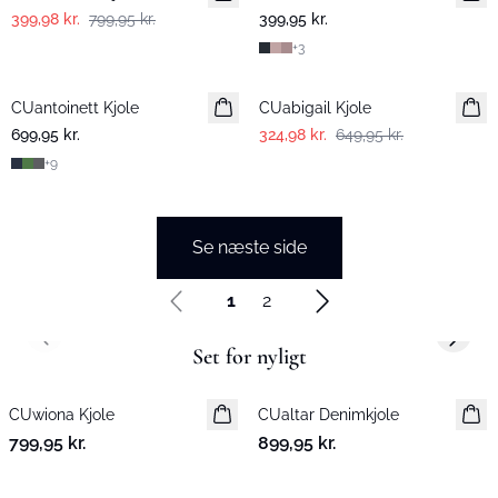
399,98 kr.
799,95 kr.
399,95 kr.
+
3
-50%
CUantoinett Kjole
CUabigail Kjole
699,95 kr.
324,98 kr.
649,95 kr.
+
9
Se næste side
1
2
Previous slide
Next s
Set for nyligt
CUwiona Kjole
Nyhed
CUaltar Denimkjole
Nyhed
799,95 kr.
899,95 kr.