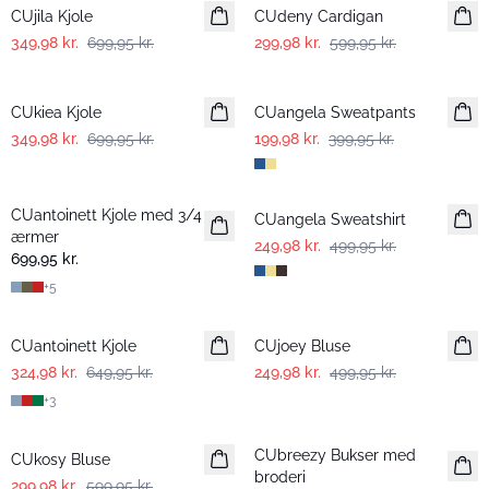
CUjila Kjole
CUdeny Cardigan
349,98 kr.
699,95 kr.
299,98 kr.
599,95 kr.
-50%
-50%
CUkiea Kjole
CUangela Sweatpants
349,98 kr.
699,95 kr.
199,98 kr.
399,95 kr.
-50%
CUantoinett Kjole med 3/4
CUangela Sweatshirt
ærmer
249,98 kr.
499,95 kr.
699,95 kr.
+
5
-50%
-50%
CUantoinett Kjole
CUjoey Bluse
324,98 kr.
649,95 kr.
249,98 kr.
499,95 kr.
+
3
-50%
-50%
CUbreezy Bukser med
CUkosy Bluse
broderi
299,98 kr.
599,95 kr.