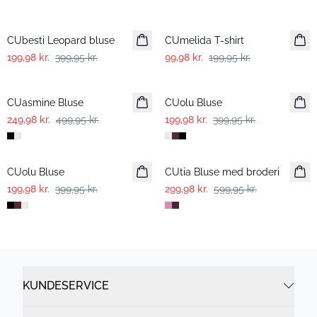
-50%
-50%
CUbesti Leopard bluse
CUmelida T-shirt
199,98 kr.
399,95 kr.
99,98 kr.
199,95 kr.
-50%
-50%
CUasmine Bluse
CUolu Bluse
249,98 kr.
499,95 kr.
199,98 kr.
399,95 kr.
-50%
-50%
CUolu Bluse
CUtia Bluse med broderi
199,98 kr.
399,95 kr.
299,98 kr.
599,95 kr.
KUNDESERVICE