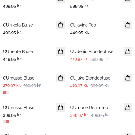
499,95 kr.
599,95 kr.
CUnikola Bluse
Nyhed
CUjavina Top
Nyhed
499,95 kr.
449,95 kr.
-30%
CUbente Bluse
Nyhed
CUdenio Blondebluse
449,95 kr.
419,97 kr.
599,95 kr.
-30%
-30%
CUmusso Bluse
CUjuko Blondebluse
279,97 kr.
399,95 kr.
419,97 kr.
599,95 kr.
-30%
CUmusso Bluse
CUmone Denimtop
399,95 kr.
349,97 kr.
499,95 kr.
-30%
-50%