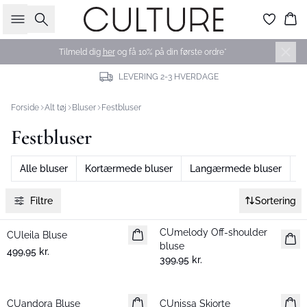
Søg
Ku
Tilmeld dig
her
og få 10% på din første ordre*
LEVERING 2-3 HVERDAGE
Forside
Alt tøj
Bluser
Festbluser
Festbluser
Alle bluser
Kortærmede bluser
Langærmede bluser
B
Filtre
Sortering
CUmelody Off-shoulder
CUleila Bluse
Nyhed
Nyhed
bluse
499,95 kr.
399,95 kr.
CUandora Bluse
Nyhed
CUnissa Skjorte
Nyhed