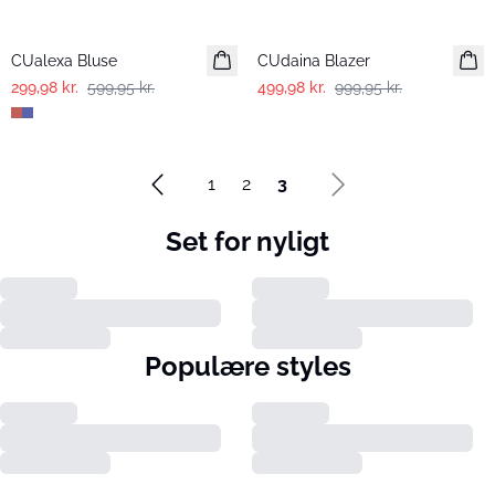
-50%
-50%
CUalexa Bluse
CUdaina Blazer
299,98 kr.
599,95 kr.
499,98 kr.
999,95 kr.
1
2
3
Set for nyligt
Populære styles