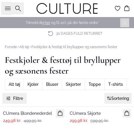
Søg
Ku
Tilmeld dig
her
og få 10% på din første ordre*
30 DAGES FULD RETURRET
Forside
Alt tøj
Festkjoler & festtøj til bryllupper og sæsonens fester
Festkjoler & festtøj til bryllupper
og sæsonens fester
Alt tøj
Kjoler
Bluser
Skjorter
Toppe
T-shirts
B
Filtre
Sortering
-50%
-50%
CUmera Blondenederdel
CUmera Skjorte
249,98 kr.
499,95 kr.
299,98 kr.
599,95 kr.
-50%
-50%