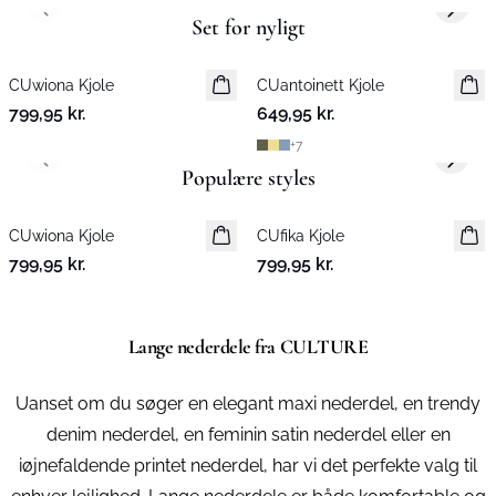
Previous slide
Next s
Set for nyligt
CUwiona Kjole
Nyhed
CUantoinett Kjole
Nyhed
799,95 kr.
649,95 kr.
+
7
Previous slide
Next s
Populære styles
CUwiona Kjole
Nyhed
CUfika Kjole
Nyhed
799,95 kr.
799,95 kr.
Lange nederdele fra CULTURE
Uanset om du søger en elegant maxi nederdel, en trendy
denim nederdel, en feminin satin nederdel eller en
iøjnefaldende printet nederdel, har vi det perfekte valg til