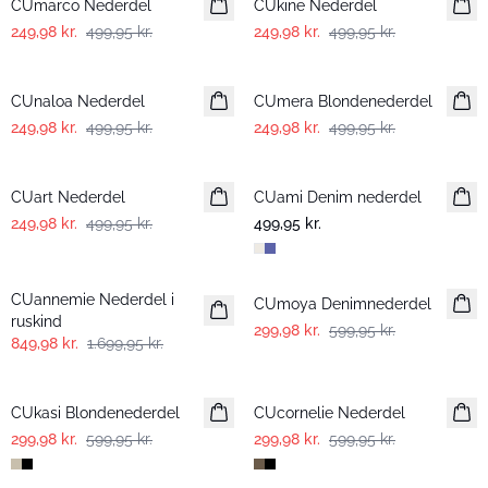
CUmarco Nederdel
CUkine Nederdel
249,98 kr.
499,95 kr.
249,98 kr.
499,95 kr.
-50%
-50%
CUnaloa Nederdel
CUmera Blondenederdel
249,98 kr.
499,95 kr.
249,98 kr.
499,95 kr.
-50%
CUart Nederdel
CUami Denim nederdel
Nyhed
249,98 kr.
499,95 kr.
499,95 kr.
-50%
-50%
CUannemie Nederdel i
CUmoya Denimnederdel
ruskind
299,98 kr.
599,95 kr.
849,98 kr.
1.699,95 kr.
-50%
-50%
CUkasi Blondenederdel
CUcornelie Nederdel
299,98 kr.
599,95 kr.
299,98 kr.
599,95 kr.
-50%
-50%