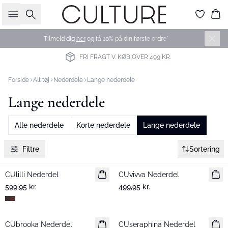
Søg
Ku
Tilmeld dig
her
og få 10% på din første ordre*
FRI FRAGT V. KØB OVER 499 KR.
Forside
Alt tøj
Nederdele
Lange nederdele
Lange nederdele
Alle nederdele
Korte nederdele
Lange nederdele
Filtre
Sortering
CUlilli Nederdel
Nyhed
CUvivva Nederdel
Nyhed
599,95 kr.
499,95 kr.
CUbrooka Nederdel
Nyhed
CUseraphina Nederdel
Nyhed