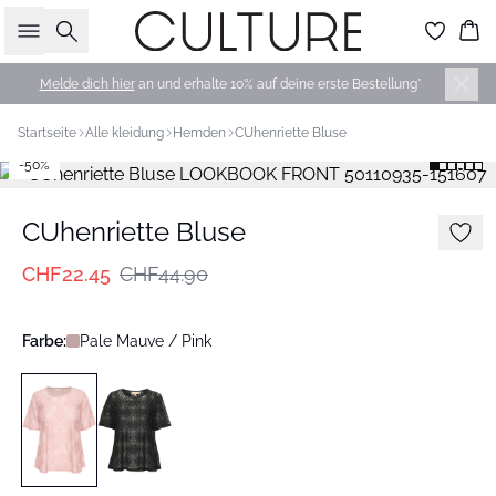
Suche
Wa
Melde dich hier
an und erhalte 10% auf deine erste Bestellung*
Startseite
Alle kleidung
Hemden
CUhenriette Bluse
-50%
CUhenriette Bluse
CHF22.45
CHF44.90
Farbe:
Pale Mauve / Pink