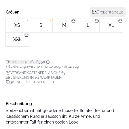
Größen
Größentabelle
XS
S
M
L
XL
XXL
*
Lieferung ab CHF5.50
Lieferung zwischen mo. 10. aug. - di. 11. aug.
VERSANDKOSTENFREI AB CHF 69
LIEFERUNG IN 1-2 WERKTAGEN
30 TAGE RÜCKGABERECHT
Beschreibung
Spitzenoberteil mit gerader Silhouette, floraler Textur und
klassischem Rundhalsausschnitt. Kurze Ärmel und
entspannter Fall für einen coolen Look.