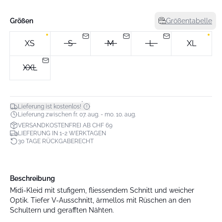
Größen
Größentabelle
XS
S
M
L
XL
XXL
*
Lieferung ist kostenlos!
Lieferung zwischen fr. 07. aug. - mo. 10. aug.
VERSANDKOSTENFREI AB CHF 69
LIEFERUNG IN 1-2 WERKTAGEN
30 TAGE RÜCKGABERECHT
Beschreibung
Midi-Kleid mit stufigem, fliessendem Schnitt und weicher
Optik. Tiefer V-Ausschnitt, ärmellos mit Rüschen an den
Schultern und gerafften Nähten.