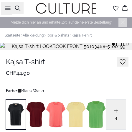
Suche
Wa
Melde dich hier
an und erhalte 10% auf deine erste Bestellung*
Startseite
Alle kleidung
Tops & t-shirts
Kajsa T-shirt
Kajsa T-shirt
CHF44.90
Farbe:
Black Wash
4