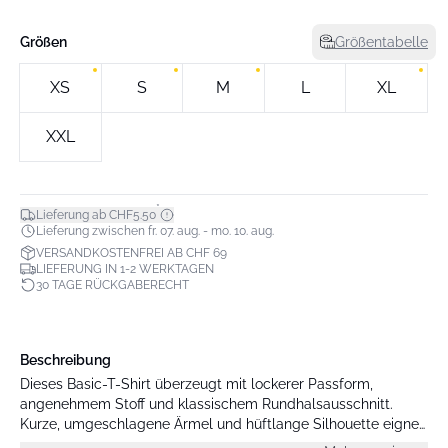
Größen
Größentabelle
XS
S
M
L
XL
XXL
*
Lieferung ab CHF5.50
Lieferung zwischen fr. 07. aug. - mo. 10. aug.
VERSANDKOSTENFREI AB CHF 69
LIEFERUNG IN 1-2 WERKTAGEN
30 TAGE RÜCKGABERECHT
Beschreibung
Dieses Basic-T-Shirt überzeugt mit lockerer Passform,
angenehmem Stoff und klassischem Rundhalsausschnitt.
Kurze, umgeschlagene Ärmel und hüftlange Silhouette eignen
sich ideal für vielseitige Kombinationen.