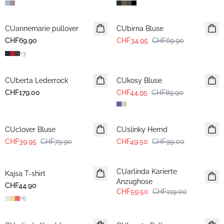
-50%
CUannemarie pullover
CUbirna Bluse
CHF69.90
CHF34.95
CHF69.90
+
3
-50%
CUberta Lederrock
CUkosy Bluse
CHF179.00
CHF44.95
CHF89.90
-50%
-50%
CUclover Bluse
CUslinky Hemd
CHF39.95
CHF79.90
CHF49.50
CHF99.00
-50%
CUarlinda Karierte
Kajsa T-shirt
Neuheiten
Anzughose
CHF44.90
CHF59.50
CHF119.00
+
6
-50%
-50%