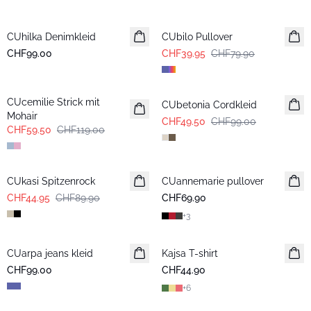
-50%
CUhilka Denimkleid
CUbilo Pullover
CHF99.00
CHF39.95
CHF79.90
-50%
-50%
CUcemilie Strick mit
CUbetonia Cordkleid
Mohair
CHF49.50
CHF99.00
CHF59.50
CHF119.00
-50%
CUkasi Spitzenrock
CUannemarie pullover
CHF44.95
CHF89.90
CHF69.90
+
3
CUarpa jeans kleid
Kajsa T-shirt
CHF99.00
CHF44.90
+
6
-50%
-50%