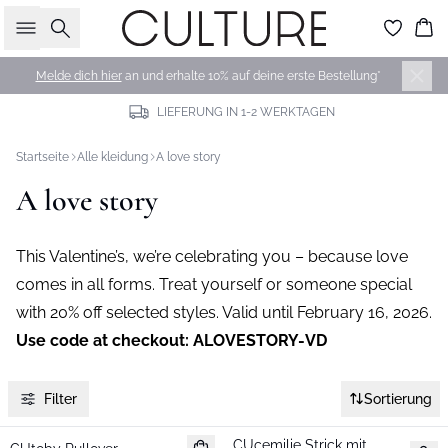
Suche
Wa
Melde dich hier
an und erhalte 10% auf deine erste Bestellung*
LIEFERUNG IN 1-2 WERKTAGEN
Startseite
Alle kleidung
A love story
A love story
This Valentine’s, we’re celebrating
you
– because love
comes in all forms. Treat yourself or someone special
with 20% off selected styles.
Valid until February 16, 2026.
Use code at checkout: ALOVESTORY-VD
Filter
Sortierung
-50%
-50%
CUcemilie Strick mit