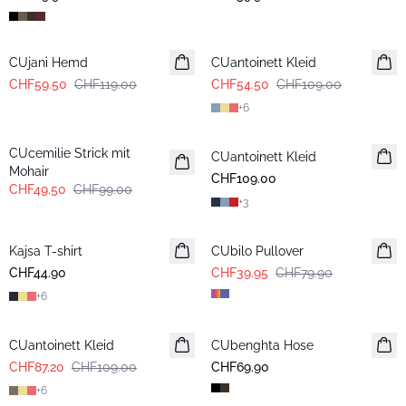
-50%
-50%
CUjani Hemd
CUantoinett Kleid
CHF59.50
CHF119.00
CHF54.50
CHF109.00
+
6
-50%
CUcemilie Strick mit
CUantoinett Kleid
Mohair
CHF109.00
CHF49.50
CHF99.00
+
3
-50%
Kajsa T-shirt
CUbilo Pullover
CHF44.90
CHF39.95
CHF79.90
+
6
-20%
CUantoinett Kleid
CUbenghta Hose
CHF87.20
CHF109.00
CHF69.90
+
6