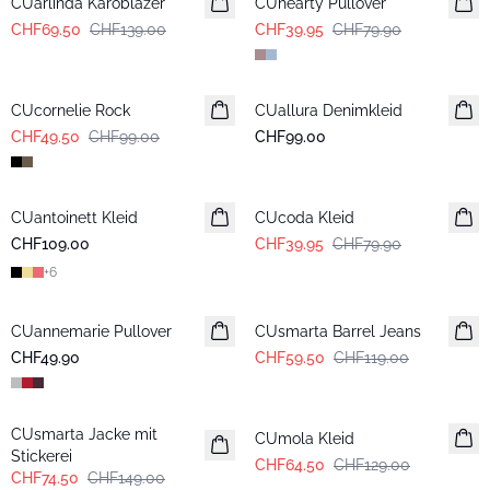
CUarlinda Karoblazer
CUhearty Pullover
CHF69.50
CHF139.00
CHF39.95
CHF79.90
-50%
CUcornelie Rock
CUallura Denimkleid
Neuheiten
CHF49.50
CHF99.00
CHF99.00
-50%
CUantoinett Kleid
CUcoda Kleid
CHF109.00
CHF39.95
CHF79.90
+
6
-50%
CUannemarie Pullover
CUsmarta Barrel Jeans
CHF49.90
CHF59.50
CHF119.00
-50%
-50%
CUsmarta Jacke mit
CUmola Kleid
Stickerei
CHF64.50
CHF129.00
CHF74.50
CHF149.00