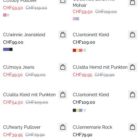
CUtoby Pullover
Mohair
CHF59.50
CHF119.00
CHF59.50
CHF119.00
CUwinnie Jeanskleid
Neuheiten
CUantoinett Kleid
CHF99.00
CHF109.00
+
6
-50%
-50%
CUmoya Jeans
CUalita Hemd mit Punkten
CHF49.50
CHF99.00
CHF29.95
CHF59.90
-50%
CUalita Kleid mit Punkten
CUantoinett Kleid
Neuheiten
CHF54.50
CHF109.00
CHF109.00
+
7
-50%
CUhearty Pullover
CUannemarie Rock
CHF39.95
CHF79.90
CHF79.90