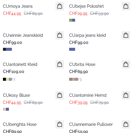
CUmoya Jeans
CUbejse Poloshirt
CHF44.95
CHF89.90
CHF29.95
CHF59.90
CUwinnie Jeanskleid
Neuheiten
CUarpa jeans kleid
CHF99.00
CHF99.00
CUantoinett Kleid
CUbrita Hose
CHF109.00
CHF69.90
+
7
+
3
-50%
-50%
CUkosy Bluse
CUantomine Hemd
CHF44.95
CHF89.90
CHF39.95
CHF79.90
CUbenghta Hose
CUannemarie Pullover
CHF69.90
CHF59.90