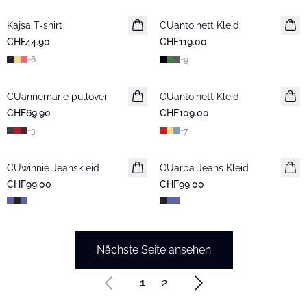
Kajsa T-shirt
CUantoinett Kleid
CHF44.90
CHF119.00
+
6
+
9
CUannemarie pullover
CUantoinett Kleid
CHF69.90
CHF109.00
+
3
+
7
CUwinnie Jeanskleid
Neuheiten
CUarpa Jeans Kleid
Neuheiten
CHF99.00
CHF99.00
Nächste Seite ansehen
1
2