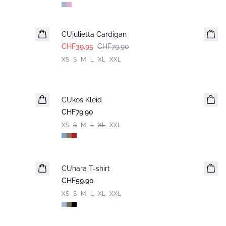
-50%
CUjulietta Cardigan
CHF39.95
CHF79.90
XS
S
M
L
XL
XXL
CUkos Kleid
CHF79.90
XS
S
M
L
XL
XXL
CUhara T-shirt
CHF59.90
XS
S
M
L
XL
XXL