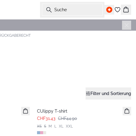
Suche
Ware
 RÜCKGABERECHT
Filter und Sortierung
-30%
CUlippy T-shirt
CHF31.43
CHF44.90
XS
S
M
L
XL
XXL