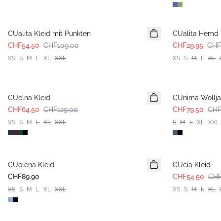
-50%
-50%
CUalita Kleid mit Punkten
CUalita Hemd 
CHF54.50
CHF109.00
CHF29.95
CHF
XS
S
M
L
XL
XXL
XS
S
M
L
XL
-50%
-50%
CUelna Kleid
CUnima Wollj
CHF64.50
CHF129.00
CHF79.50
CHF
XS
S
M
L
XL
XXL
S
M
L
XL
XXL
-50%
CUolena Kleid
CUcia Kleid
CHF89.90
CHF54.50
CHF
XS
S
M
L
XL
XXL
XS
S
M
L
XL
-50%
-50%