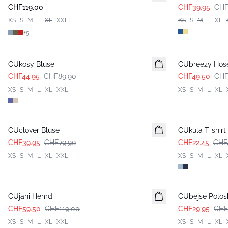
CHF119.00
CHF39.95
CHF
XS
S
M
L
XL
XXL
XS
S
M
L
XL
+
5
-50%
-50%
CUkosy Bluse
CUbreezy Hose 
CHF44.95
CHF89.90
CHF49.50
CHF
XS
S
M
L
XL
XXL
XS
S
M
L
XL
-50%
-50%
CUclover Bluse
CUkula T-shirt
CHF39.95
CHF79.90
CHF22.45
CHF
XS
S
M
L
XL
XXL
XS
S
M
L
XL
-50%
-50%
CUjani Hemd
CUbejse Polosh
CHF59.50
CHF119.00
CHF29.95
CHF
XS
S
M
L
XL
XXL
XS
S
M
L
XL