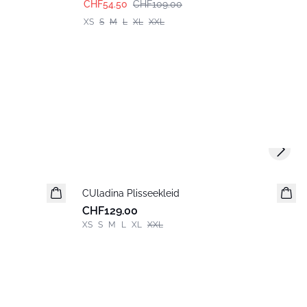
CHF54.50
CHF109.00
XS
S
M
L
XL
XXL
Next s
CUladina Plisseekleid
Neuheiten
CHF129.00
XS
S
M
L
XL
XXL