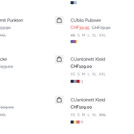
-50%
mit Punkten
CUbilo Pullover
59.90
CHF39.95
CHF79.90
XXL
XS
S
M
L
XL
XXL
acke
CUantoinett Kleid
159.00
CHF109.00
XS
S
M
L
XL
XXL
+
3
CUantoinett Kleid
109.00
CHF109.00
XXL
XS
S
M
L
XL
XXL
+
6
-50%