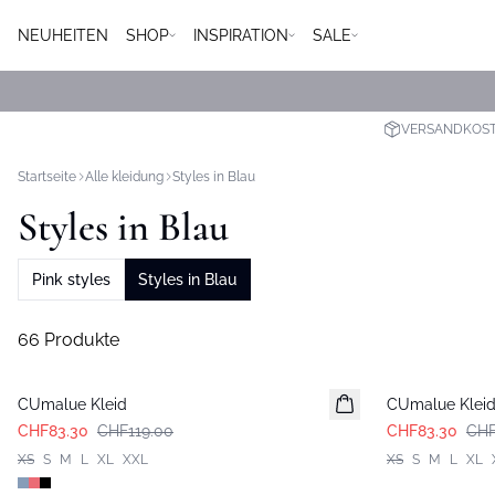
NEUHEITEN
SHOP
INSPIRATION
SALE
VERSANDKOSTE
Startseite
Alle kleidung
Styles in Blau
Styles in Blau
Pink styles
Styles in Blau
66 Produkte
-30%
-30%
CUmalue Kleid
CUmalue Klei
CHF83.30
CHF119.00
CHF83.30
CHF
XS
S
M
L
XL
XXL
XS
S
M
L
XL