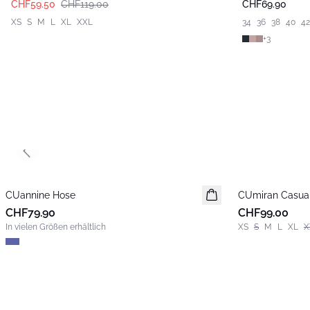
CHF59.50
CHF119.00
CHF69.90
XS
S
M
L
XL
XXL
34
36
38
40
42
+
3
Previous slide
CUannine Hose
Neuheiten
CUmiran Casua
Neuheiten
CHF79.90
CHF99.00
In vielen Größen erhältlich
XS
S
M
L
XL
X