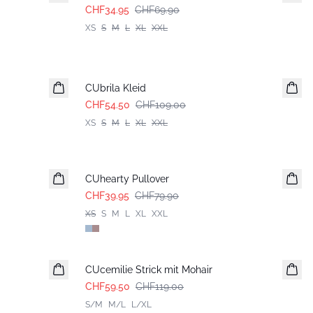
CHF34.95
CHF69.90
XS
S
M
L
XL
XXL
-50%
CUbrila Kleid
CHF54.50
CHF109.00
XS
S
M
L
XL
XXL
-50%
CUhearty Pullover
CHF39.95
CHF79.90
XS
S
M
L
XL
XXL
-50%
CUcemilie Strick mit Mohair
CHF59.50
CHF119.00
S/M
M/L
L/XL