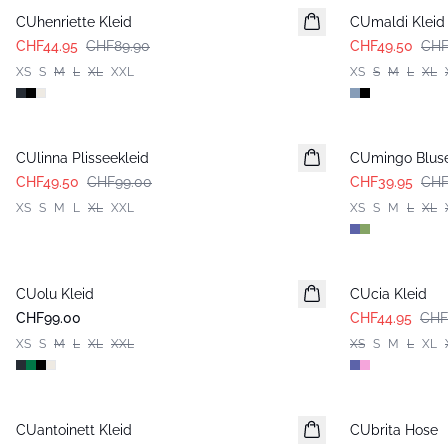
CUhenriette Kleid
CUmaldi Kleid
CHF44.95
CHF89.90
CHF49.50
CHF
XS
S
M
L
XL
XXL
XS
S
M
L
XL
-50%
-50%
CUlinna Plisseekleid
CUmingo Blus
CHF49.50
CHF99.00
CHF39.95
CHF
XS
S
M
L
XL
XXL
XS
S
M
L
XL
-50%
CUolu Kleid
CUcia Kleid
CHF99.00
CHF44.95
CHF
XS
S
M
L
XL
XXL
XS
S
M
L
XL
-50%
CUantoinett Kleid
CUbrita Hose