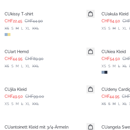
-50%
-50%
CUkissy T-shirt
CUakula Kleid
CHF22.45
CHF44.90
CHF64.50
CHF
XS
S
M
L
XL
XXL
XS
S
M
L
XL
-50%
-50%
CUart Hemd
CUkiea Kleid
CHF44.95
CHF89.90
CHF54.50
CHF
XS
S
M
L
XL
XXL
XS
S
M
L
XL
-50%
-50%
CUjila Kleid
CUdeny Cardi
CHF49.50
CHF99.00
CHF44.95
CHF
XS
S
M
L
XL
XXL
XS
S
M
L
XL
-50%
CUantoinett Kleid mit 3/4-Ärmeln
CUangela Swea