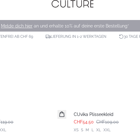
Melde dich hier
an und erhalte 10% auf deine erste Bestellung*
NFREI AB CHF 69
LIEFERUNG IN 1-2 WERKTAGEN
30 TAGE
-50%
d
CUvika Plisseekleid
119.00
CHF54.50
CHF109.00
XXL
XS
S
M
L
XL
XXL