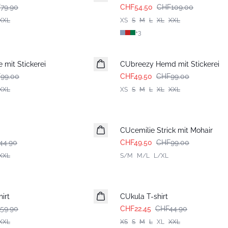
79.90
CHF54.50
CHF109.00
XXL
XS
S
M
L
XL
XXL
+
3
-50%
mit Stickerei
CUbreezy Hemd mit Stickerei
99.00
CHF49.50
CHF99.00
XXL
XS
S
M
L
XL
XXL
-50%
CUcemilie Strick mit Mohair
44.90
CHF49.50
CHF99.00
XXL
S/M
M/L
L/XL
-50%
irt
CUkula T-shirt
59.90
CHF22.45
CHF44.90
XXL
XS
S
M
L
XL
XXL