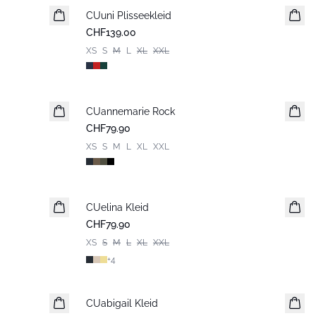
CUuni Plisseekleid
CHF139.00
XS
S
M
L
XL
XXL
CUannemarie Rock
CHF79.90
XS
S
M
L
XL
XXL
CUelina Kleid
CHF79.90
XS
S
M
L
XL
XXL
+
4
-50%
CUabigail Kleid