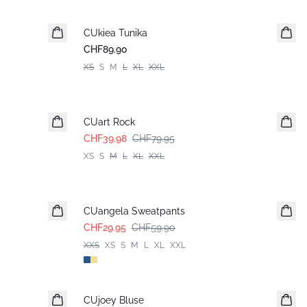
CUkiea Tunika
CHF89.90
XS
S
M
L
XL
XXL
-50%
CUart Rock
CHF39.98
CHF79.95
XS
S
M
L
XL
XXL
-50%
CUangela Sweatpants
CHF29.95
CHF59.90
XXS
XS
S
M
L
XL
XXL
-50%
CUjoey Bluse