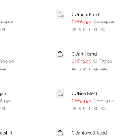
-50%
CUmoni Kleid
129.00
CHF64.50
CHF129.00
XXL
XS
S
M
L
XL
XXL
-50%
CUart Hemd
109.00
CHF39.95
CHF79.90
XXL
XS
S
M
L
XL
XXL
-50%
gan
CUkiea Kleid
89.90
CHF59.50
CHF119.00
XXL
XS
S
M
L
XL
XXL
-50%
tshirt
CUantoinett Kleid