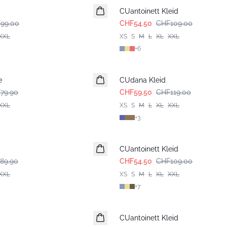
CUantoinett Kleid
99.00
CHF54.50
CHF109.00
XXL
XS
S
M
L
XL
XXL
+
6
-50%
e
CUdana Kleid
79.90
CHF59.50
CHF119.00
XXL
XS
S
M
L
XL
XXL
+
3
-50%
CUantoinett Kleid
89.90
CHF54.50
CHF109.00
XXL
XS
S
M
L
XL
XXL
+
7
CUantoinett Kleid