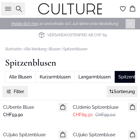
Suche
Wa
Melde dich hier
an und erhalte 10% auf deine erste Bestellung*
VERSANDKOSTENFREI AB CHF 69
Startseite
Alle kleidung
Blusen
Spitzenblusen
Spitzenblusen
Alle Blusen
Kurzarmblusen
Langarmblusen
Spitzenbl
Filter
Sortierung
-30%
CUbente Bluse
Neuheiten
CUdenio Spitzenbluse
CHF59.90
CHF69.30
CHF99.00
-30%
-30%
CUjuko Spitzenbluse
CUjuko Spitzenbluse