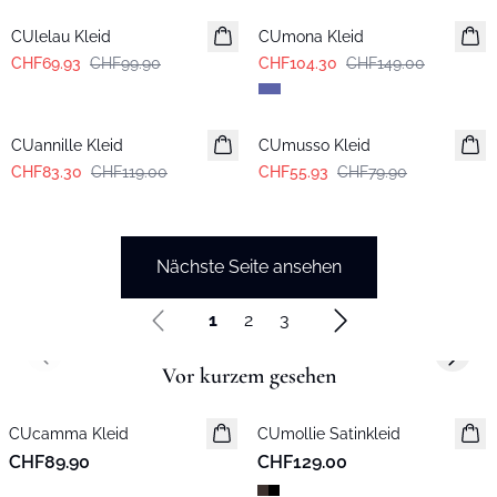
CUlelau Kleid
CUmona Kleid
CHF69.93
CHF99.90
CHF104.30
CHF149.00
-30%
-30%
CUannille Kleid
CUmusso Kleid
CHF83.30
CHF119.00
CHF55.93
CHF79.90
Nächste Seite ansehen
1
2
3
Previous slide
Next s
Vor kurzem gesehen
CUcamma Kleid
Neuheiten
CUmollie Satinkleid
Neuheiten
CHF89.90
CHF129.00