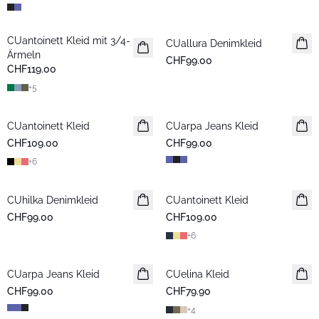
CUantoinett Kleid mit 3/4-
CUallura Denimkleid
Neuheiten
Ärmeln
CHF99.00
CHF119.00
+
5
CUantoinett Kleid
CUarpa Jeans Kleid
Neuheiten
CHF109.00
CHF99.00
+
6
CUhilka Denimkleid
CUantoinett Kleid
CHF99.00
CHF109.00
+
6
CUarpa Jeans Kleid
Neuheiten
CUelina Kleid
CHF99.00
CHF79.90
+
4