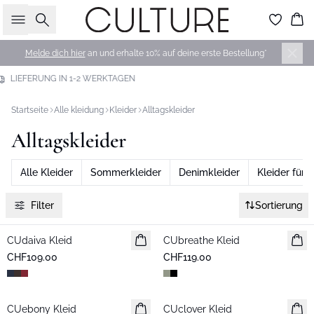
Suche
Wa
Melde dich hier
an und erhalte 10% auf deine erste Bestellung*
30 TAGE RÜCKGABERECHT
Startseite
Alle kleidung
Kleider
Alltagskleider
Alltagskleider
Alle Kleider
Sommerkleider
Denimkleider
Kleider für 
Filter
Sortierung
CUdaiva Kleid
Neuheiten
CUbreathe Kleid
Neuheiten
CHF109.00
CHF119.00
CUebony Kleid
Neuheiten
CUclover Kleid
Neuheiten