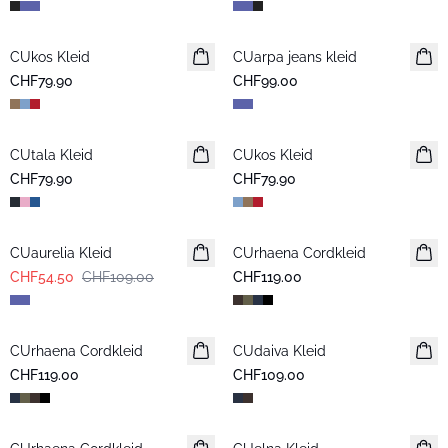
CUkos Kleid
CUarpa jeans kleid
CHF79.90
CHF99.00
CUtala Kleid
CUkos Kleid
CHF79.90
CHF79.90
-50%
CUaurelia Kleid
CUrhaena Cordkleid
Neuheiten
CHF54.50
CHF109.00
CHF119.00
CUrhaena Cordkleid
Neuheiten
CUdaiva Kleid
Neuheiten
CHF119.00
CHF109.00