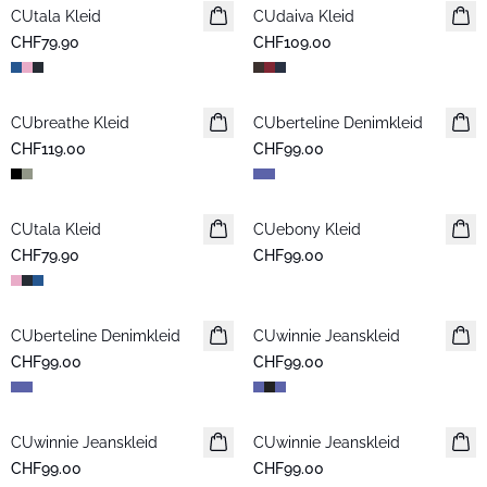
CUtala Kleid
CUdaiva Kleid
Neuheiten
CHF79.90
CHF109.00
CUbreathe Kleid
Neuheiten
CUberteline Denimkleid
Neuheiten
CHF119.00
CHF99.00
CUtala Kleid
CUebony Kleid
Neuheiten
CHF79.90
CHF99.00
CUberteline Denimkleid
Neuheiten
CUwinnie Jeanskleid
Neuheiten
CHF99.00
CHF99.00
CUwinnie Jeanskleid
Neuheiten
CUwinnie Jeanskleid
Neuheiten
CHF99.00
CHF99.00