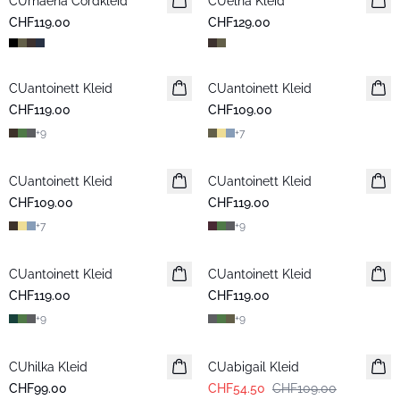
CUrhaena Cordkleid
Neuheiten
CUelna Kleid
Neuheiten
CHF119.00
CHF129.00
CUantoinett Kleid
CUantoinett Kleid
Neuheiten
CHF119.00
CHF109.00
+
9
+
7
CUantoinett Kleid
CUantoinett Kleid
Neuheiten
CHF109.00
CHF119.00
+
7
+
9
CUantoinett Kleid
Neuheiten
CUantoinett Kleid
Neuheiten
CHF119.00
CHF119.00
+
9
+
9
-50%
CUhilka Kleid
CUabigail Kleid
CHF99.00
CHF54.50
CHF109.00