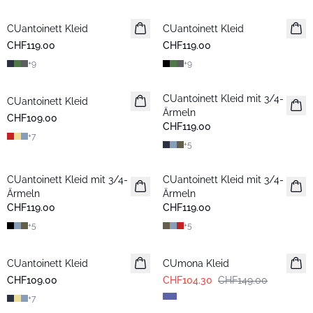
CUantoinett Kleid
CUantoinett Kleid
CHF119.00
CHF119.00
+
9
+
9
CUantoinett Kleid mit 3/4-
CUantoinett Kleid
Ärmeln
CHF109.00
CHF119.00
+
7
+
5
CUantoinett Kleid mit 3/4-
CUantoinett Kleid mit 3/4-
Ärmeln
Ärmeln
CHF119.00
CHF119.00
+
5
+
5
-30%
CUantoinett Kleid
Neuheiten
CUmona Kleid
CHF109.00
CHF104.30
CHF149.00
+
7
-30%
-30%